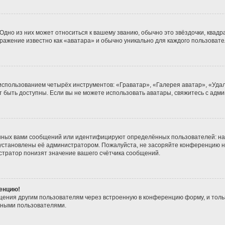
дно из них может относиться к вашему званию, обычно это звёздочки, квадра
бражение известно как «аватара» и обычно уникально для каждого пользовате
 использованием четырёх инструментов: «Граватар», «Галерея аватар», «Уд
гут быть доступны. Если вы не можете использовать аватары, свяжитесь с а
нных вами сообщений или идентифицируют определённых пользователей: на
 установлены её администратором. Пожалуйста, не засоряйте конференцию н
тратор понизят значение вашего счётчика сообщений.
ренцию!
щения другим пользователям через встроенную в конференцию форму, и толь
мными пользователями.