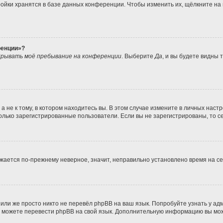
ойки хранятся в базе данных конференции. Чтобы изменить их, щёлкните на
ренции»?
рывать моё пребывание на конференции
. Выберите
Да
, и вы будете видны
не к тому, в котором находитесь вы. В этом случае измените в личных настрой
 только зарегистрированные пользователи. Если вы не зарегистрированы, то с
ражается по-прежнему неверное, значит, неправильно установлено время на 
или же просто никто не перевёл phpBB на ваш язык. Попробуйте узнать у а
ами можете перевести phpBB на свой язык. Дополнительную информацию вы мо