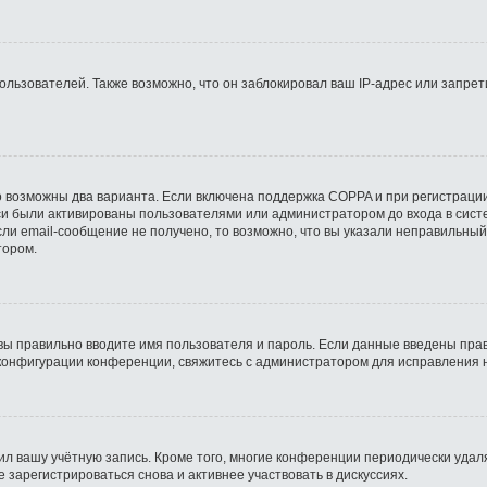
ьзователей. Также возможно, что он заблокировал ваш IP-адрес или запрети
о возможны два варианта. Если включена поддержка COPPA и при регистрации
си были активированы пользователями или администратором до входа в сист
ли email-сообщение не получено, то возможно, что вы указали неправильный
тором.
вы правильно вводите имя пользователя и пароль. Если данные введены прав
 конфигурации конференции, свяжитесь с администратором для исправления 
ил вашу учётную запись. Кроме того, многие конференции периодически уда
зарегистрироваться снова и активнее участвовать в дискуссиях.