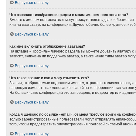
Вернуться к началу
Что означают изображения рядом с моим именем пользователя?
Вместе с именем пользователя могут присутствовать два изображения. О
или на ваш статус на конференции. Другое, обычно более крупное, изо
Вернуться к началу
Как мне включить отображение аватары?
На вкладке «Профиль» личного раздела вы можете добавить аватару с
зависит, включена ли поддержка аватар, а также какие типы аватар мо
Вернуться к началу
Что такое звание и как я могу изменить его?
Звания, отображаемые под вашим именем, отражают количество созда
напрямую изменять наименования званий на конференции, так как они
На большинстве конференций это запрещено, и модератор или админис
Вернуться к началу
Когда я щёлкаю по ссылке «email», от меня требуют войти на конфе
Только зарегистрированные пользователи могут отправлять email-сооб
того, чтобы предотвратить злоупотребления почтовой системой анони
Вернуться к началу