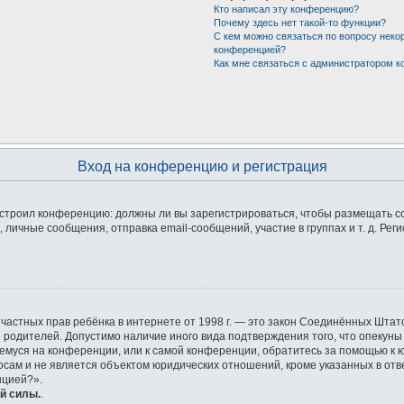
Кто написал эту конференцию?
Почему здесь нет такой-то функции?
С кем можно связаться по вопросу неко
конференцией?
Как мне связаться с администратором 
Вход на конференцию и регистрация
 настроил конференцию: должны ли вы зарегистрироваться, чтобы размещать 
ичные сообщения, отправка email-сообщений, участие в группах и т. д. Реги
ащите частных прав ребёнка в интернете от 1998 г. — это закон Соединённых Ш
е родителей. Допустимо наличие иного вида подтверждения того, что опек
ющемуся на конференции, или к самой конференции, обратитесь за помощью к 
ам и не является объектом юридических отношений, кроме указанных в отве
нцией?».
й силы.
.