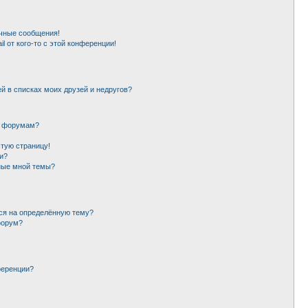
чные сообщения!
l от кого-то с этой конференции!
й в списках моих друзей и недругов?
и форумам?
стую страницу!
и?
ные мной темы?
ься на определённую тему?
форум?
ференции?