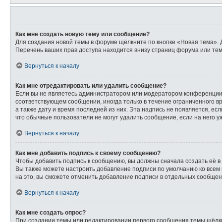
Как мне создать новую тему или сообщение?
Для создания новой темы в форуме щёлкните по кнопке «Новая тема». 
Перечень ваших прав доступа находится внизу страниц форума или тем
Вернуться к началу
Как мне отредактировать или удалить сообщение?
Если вы не являетесь администратором или модератором конференции,
соответствующем сообщении, иногда только в течение ограниченного вр
а также дату и время последней из них. Эта надпись не появляется, е
что обычные пользователи не могут удалить сообщение, если на него уж
Вернуться к началу
Как мне добавить подпись к своему сообщению?
Чтобы добавить подпись к сообщению, вы должны сначала создать её в
Вы также можете настроить добавление подписи по умолчанию ко всем
на это, вы сможете отменить добавление подписи в отдельных сообще
Вернуться к началу
Как мне создать опрос?
При создании темы или редактировании первого сообщения темы щёлк