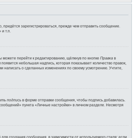
, придётся зарегистрироваться, прежде чем отправить сообщение.
и т.п.
ы можете перейти к редактированию, щёлкнув по кнопке
Правка
в
м появится небольшая надпись, которая показывает количество правок,
ами написать о сделанных изменениях по своему усмотрению. Учтите,
ить подпись
в форме отправки сообщения, чтобы подпись добавилась.
сообщений» пункта «Личные настройки» в личном разделе. Несмотря
для создания сообщения, в зависимости от используемого стиля; если