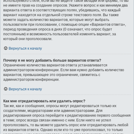
используемого стиля; если вы не видите такой вкладки или формы, то вы
не имеете прав на создание опросов. Укажите вопрос и как минимум два
варианта ответа в соответствующих полях, убедившись, что каждый
вариант находится на отдельной строке текстового поля. Вы также
можете задать количество вариантов, которые могут выбрать
пользователи при голосовании, с помощью опции «Вариантов ответа»,
период проведения опроса в днях (0 означает, что опрос будет
постоянным) и возможность пользователей изменять вариант, за
который они проголосовали.
Вернуться к началу
Почему я не могу добавить больше вариантов ответа?
Ограничение количества вариантов ответа устанавливается
администратором конференции. Если вам нужно добавить количество
вариантов, превышающее это ограничение, свяжитесь с
администратором конференции.
Вернуться к началу
Как мне отредактировать или удалить опрос?
Так же, как и сообщения, опросы могут редактироваться только их
создателями, модераторами или администраторами. Для
редактирования опроса перейдите к редактированию первого сообщения
в теме; опрос всегда связан именно с ним. Если никто не успел
проголосовать, то вы можете удалить опрос или отредактировать любой
из вариантов ответа. Однако если кто-то уже проголосовал, то только