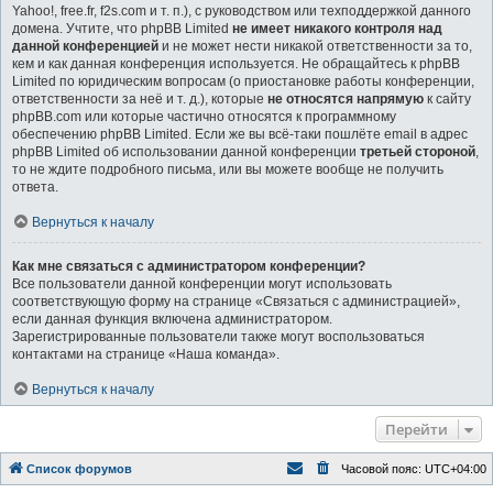
Yahoo!, free.fr, f2s.com и т. п.), с руководством или техподдержкой данного
домена. Учтите, что phpBB Limited
не имеет никакого контроля над
данной конференцией
и не может нести никакой ответственности за то,
кем и как данная конференция используется. Не обращайтесь к phpBB
Limited по юридическим вопросам (о приостановке работы конференции,
ответственности за неё и т. д.), которые
не относятся напрямую
к сайту
phpBB.com или которые частично относятся к программному
обеспечению phpBB Limited. Если же вы всё-таки пошлёте email в адрес
phpBB Limited об использовании данной конференции
третьей стороной
,
то не ждите подробного письма, или вы можете вообще не получить
ответа.
Вернуться к началу
Как мне связаться с администратором конференции?
Все пользователи данной конференции могут использовать
соответствующую форму на странице «Связаться с администрацией»,
если данная функция включена администратором.
Зарегистрированные пользователи также могут воспользоваться
контактами на странице «Наша команда».
Вернуться к началу
Перейти
Список форумов
Часовой пояс:
UTC+04:00