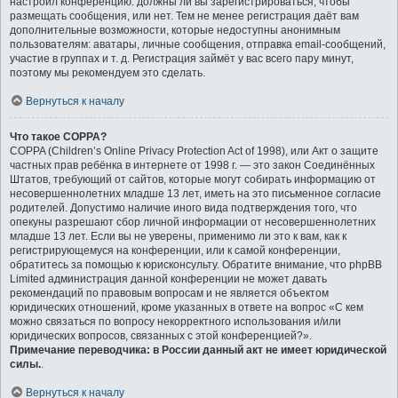
настроил конференцию: должны ли вы зарегистрироваться, чтобы
размещать сообщения, или нет. Тем не менее регистрация даёт вам
дополнительные возможности, которые недоступны анонимным
пользователям: аватары, личные сообщения, отправка email-сообщений,
участие в группах и т. д. Регистрация займёт у вас всего пару минут,
поэтому мы рекомендуем это сделать.
Вернуться к началу
Что такое COPPA?
COPPA (Children’s Online Privacy Protection Act of 1998), или Акт о защите
частных прав ребёнка в интернете от 1998 г. — это закон Соединённых
Штатов, требующий от сайтов, которые могут собирать информацию от
несовершеннолетних младше 13 лет, иметь на это письменное согласие
родителей. Допустимо наличие иного вида подтверждения того, что
опекуны разрешают сбор личной информации от несовершеннолетних
младше 13 лет. Если вы не уверены, применимо ли это к вам, как к
регистрирующемуся на конференции, или к самой конференции,
обратитесь за помощью к юрисконсульту. Обратите внимание, что phpBB
Limited администрация данной конференции не может давать
рекомендаций по правовым вопросам и не является объектом
юридических отношений, кроме указанных в ответе на вопрос «С кем
можно связаться по вопросу некорректного использования и/или
юридических вопросов, связанных с этой конференцией?».
Примечание переводчика: в России данный акт не имеет юридической
силы.
.
Вернуться к началу