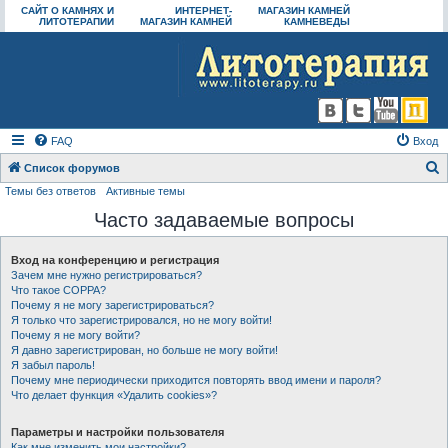
САЙТ О КАМНЯХ И
ИНТЕРНЕТ-
МАГАЗИН КАМНЕЙ
ЛИТОТЕРАПИИ
МАГАЗИН КАМНЕЙ
КАМНЕВЕДЫ
FAQ
Вход
Список форумов
Темы без ответов
Активные темы
о
Часто задаваемые вопросы
и
с
Вход на конференцию и регистрация
к
Зачем мне нужно регистрироваться?
Что такое COPPA?
Почему я не могу зарегистрироваться?
Я только что зарегистрировался, но не могу войти!
Почему я не могу войти?
Я давно зарегистрирован, но больше не могу войти!
Я забыл пароль!
Почему мне периодически приходится повторять ввод имени и пароля?
Что делает функция «Удалить cookies»?
Параметры и настройки пользователя
Как мне изменить мои настройки?