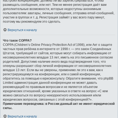
настроил конференцию: должны ли вы зарегистрироваться, чтобы
размещать сообщения, или нет. Тем не менее регистрация даёт вам
дополнительные возможности, которые недоступны анонимным
пользователям: аватары, личные сообщения, отправка email-сообщений,
участие в группах и т. д. Регистрация займёт у вас всего пару минут,
поэтому мы рекомендуем это сделать.
Вернуться к началу
Что такое COPPA?
COPPA (Children’s Online Privacy Protection Act of 1998), или Акт о защите
частных прав ребёнка в интернете от 1998 г. — это закон Соединённых
Штатов, требующий от сайтов, которые могут собирать информацию от
несовершеннолетних младше 13 лет, иметь на это письменное согласие
родителей. Допустимо наличие иного вида подтверждения того, что
опекуны разрешают сбор личной информации от несовершеннолетних
младше 13 лет. Если вы не уверены, применимо ли это к вам, как к
регистрирующемуся на конференции, или к самой конференции,
обратитесь за помощью к юрисконсульту. Обратите внимание, что phpBB
Limited администрация данной конференции не может давать
рекомендаций по правовым вопросам и не является объектом
юридических отношений, кроме указанных в ответе на вопрос «С кем
можно связаться по вопросу некорректного использования и/или
юридических вопросов, связанных с этой конференцией?».
Примечание переводчика: в России данный акт не имеет юридической
силы.
.
Вернуться к началу