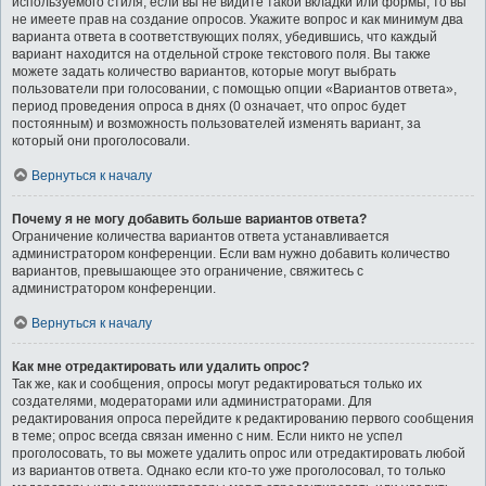
используемого стиля; если вы не видите такой вкладки или формы, то вы
не имеете прав на создание опросов. Укажите вопрос и как минимум два
варианта ответа в соответствующих полях, убедившись, что каждый
вариант находится на отдельной строке текстового поля. Вы также
можете задать количество вариантов, которые могут выбрать
пользователи при голосовании, с помощью опции «Вариантов ответа»,
период проведения опроса в днях (0 означает, что опрос будет
постоянным) и возможность пользователей изменять вариант, за
который они проголосовали.
Вернуться к началу
Почему я не могу добавить больше вариантов ответа?
Ограничение количества вариантов ответа устанавливается
администратором конференции. Если вам нужно добавить количество
вариантов, превышающее это ограничение, свяжитесь с
администратором конференции.
Вернуться к началу
Как мне отредактировать или удалить опрос?
Так же, как и сообщения, опросы могут редактироваться только их
создателями, модераторами или администраторами. Для
редактирования опроса перейдите к редактированию первого сообщения
в теме; опрос всегда связан именно с ним. Если никто не успел
проголосовать, то вы можете удалить опрос или отредактировать любой
из вариантов ответа. Однако если кто-то уже проголосовал, то только