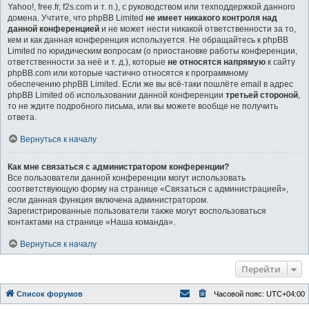
Yahoo!, free.fr, f2s.com и т. п.), с руководством или техподдержкой данного
домена. Учтите, что phpBB Limited
не имеет никакого контроля над
данной конференцией
и не может нести никакой ответственности за то,
кем и как данная конференция используется. Не обращайтесь к phpBB
Limited по юридическим вопросам (о приостановке работы конференции,
ответственности за неё и т. д.), которые
не относятся напрямую
к сайту
phpBB.com или которые частично относятся к программному
обеспечению phpBB Limited. Если же вы всё-таки пошлёте email в адрес
phpBB Limited об использовании данной конференции
третьей стороной
,
то не ждите подробного письма, или вы можете вообще не получить
ответа.
Вернуться к началу
Как мне связаться с администратором конференции?
Все пользователи данной конференции могут использовать
соответствующую форму на странице «Связаться с администрацией»,
если данная функция включена администратором.
Зарегистрированные пользователи также могут воспользоваться
контактами на странице «Наша команда».
Вернуться к началу
Перейти
Список форумов
Часовой пояс:
UTC+04:00