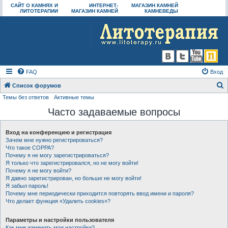
САЙТ О КАМНЯХ И
ИНТЕРНЕТ-
МАГАЗИН КАМНЕЙ
ЛИТОТЕРАПИИ
МАГАЗИН КАМНЕЙ
КАМНЕВЕДЫ
FAQ
Вход
Список форумов
Темы без ответов
Активные темы
о
Часто задаваемые вопросы
и
с
Вход на конференцию и регистрация
к
Зачем мне нужно регистрироваться?
Что такое COPPA?
Почему я не могу зарегистрироваться?
Я только что зарегистрировался, но не могу войти!
Почему я не могу войти?
Я давно зарегистрирован, но больше не могу войти!
Я забыл пароль!
Почему мне периодически приходится повторять ввод имени и пароля?
Что делает функция «Удалить cookies»?
Параметры и настройки пользователя
Как мне изменить мои настройки?