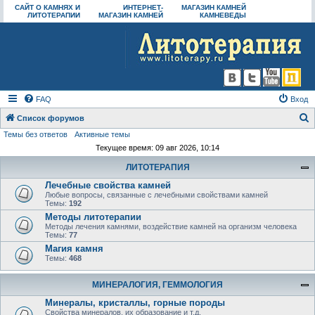
САЙТ О КАМНЯХ И
ИНТЕРНЕТ-
МАГАЗИН КАМНЕЙ
ЛИТОТЕРАПИИ
МАГАЗИН КАМНЕЙ
КАМНЕВЕДЫ
FAQ
Вход
Список форумов
Темы без ответов
Активные темы
о
Текущее время: 09 авг 2026, 10:14
и
ЛИТОТЕРАПИЯ
с
Лечебные свойства камней
к
Любые вопросы, связанные с лечебными свойствами камней
Темы:
192
Методы литотерапии
Методы лечения камнями, воздействие камней на организм человека
Темы:
77
Магия камня
Темы:
468
МИНЕРАЛОГИЯ, ГЕММОЛОГИЯ
Минералы, кристаллы, горные породы
Свойства минералов, их образование и т.д.