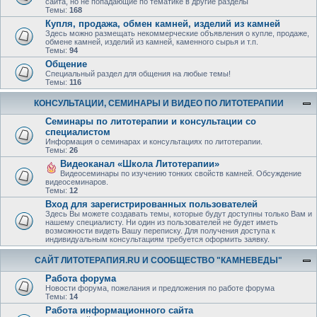
сайта, но не попадающие по тематике в другие разделы
Темы:
168
Купля, продажа, обмен камней, изделий из камней
Здесь можно размещать некоммерческие объявления о купле, продаже,
обмене камней, изделий из камней, каменного сырья и т.п.
Темы:
94
Общение
Специальный раздел для общения на любые темы!
Темы:
116
КОНСУЛЬТАЦИИ, СЕМИНАРЫ И ВИДЕО ПО ЛИТОТЕРАПИИ
Семинары по литотерапии и консультации со
специалистом
Информация о семинарах и консультациях по литотерапии.
Темы:
26
Видеоканал «Школа Литотерапии»
Видеосеминары по изучению тонких свойств камней. Обсуждение
видеосеминаров.
Темы:
12
Вход для зарегистрированных пользователей
Здесь Вы можете создавать темы, которые будут доступны только Вам и
нашему специалисту. Ни один из пользователей не будет иметь
возможности видеть Вашу переписку. Для получения доступа к
индивидуальным консультациям требуется оформить заявку.
САЙТ ЛИТОТЕРАПИЯ.RU И СООБЩЕСТВО "КАМНЕВЕДЫ"
Работа форума
Новости форума, пожелания и предложения по работе форума
Темы:
14
Работа информационного сайта