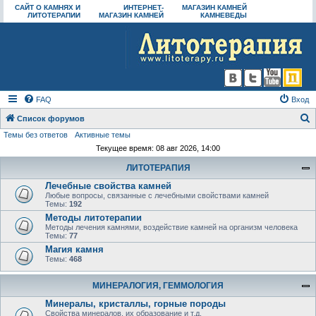
САЙТ О КАМНЯХ И
ИНТЕРНЕТ-
МАГАЗИН КАМНЕЙ
ЛИТОТЕРАПИИ
МАГАЗИН КАМНЕЙ
КАМНЕВЕДЫ
FAQ
Вход
Список форумов
Темы без ответов
Активные темы
о
Текущее время: 08 авг 2026, 14:00
и
ЛИТОТЕРАПИЯ
с
Лечебные свойства камней
к
Любые вопросы, связанные с лечебными свойствами камней
Темы:
192
Методы литотерапии
Методы лечения камнями, воздействие камней на организм человека
Темы:
77
Магия камня
Темы:
468
МИНЕРАЛОГИЯ, ГЕММОЛОГИЯ
Минералы, кристаллы, горные породы
Свойства минералов, их образование и т.д.