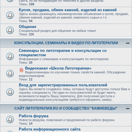
сайта, но не попадающие по тематике в другие разделы
Темы:
168
Купля, продажа, обмен камней, изделий из камней
Здесь можно размещать некоммерческие объявления о купле, продаже,
обмене камней, изделий из камней, каменного сырья и т.п.
Темы:
94
Общение
Специальный раздел для общения на любые темы!
Темы:
116
КОНСУЛЬТАЦИИ, СЕМИНАРЫ И ВИДЕО ПО ЛИТОТЕРАПИИ
Семинары по литотерапии и консультации со
специалистом
Информация о семинарах и консультациях по литотерапии.
Темы:
26
Видеоканал «Школа Литотерапии»
Видеосеминары по изучению тонких свойств камней. Обсуждение
видеосеминаров.
Темы:
12
Вход для зарегистрированных пользователей
Здесь Вы можете создавать темы, которые будут доступны только Вам и
нашему специалисту. Ни один из пользователей не будет иметь
возможности видеть Вашу переписку. Для получения доступа к
индивидуальным консультациям требуется оформить заявку.
САЙТ ЛИТОТЕРАПИЯ.RU И СООБЩЕСТВО "КАМНЕВЕДЫ"
Работа форума
Новости форума, пожелания и предложения по работе форума
Темы:
14
Работа информационного сайта