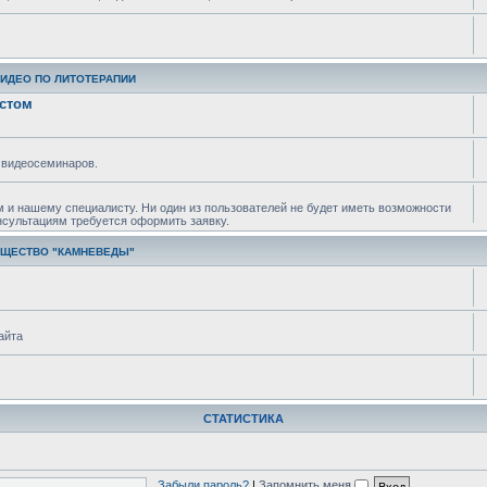
ВИДЕО ПО ЛИТОТЕРАПИИ
истом
 видеосеминаров.
м и нашему специалисту. Ни один из пользователей не будет иметь возможности
нсультациям требуется оформить заявку.
БЩЕСТВО "КАМНЕВЕДЫ"
айта
СТАТИСТИКА
Забыли пароль?
|
Запомнить меня