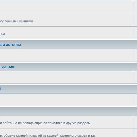
поделочными камнями
т.д
Е И ИСТОРИИ
 УЧЕНИЯ
Й
Е
и сайта, но не попадающие по тематике в другие разделы
 обмене камней, изделий из камней, каменного сырья и т.п.