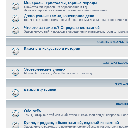
Минералы, кристаллы, горные породы
Свойства минералов, их образование и т.д.
Любые вопросы, связанные с минералогией и геологией.
Драгоценные камни, ювелирное дело
Все что связано с геммологией, ювелирным делом, драгоценными и 
Что это за камень? Определение камней
Здесь можно найти помощь в определении минералов, горных пород и 
КАМЕНЬ В ИСКУССТВ
Камень в искусстве и истории
ЭЗОТЕРИЧЕСКИЕ
Эзотерические учения
Магия, Астрология, Йога, Космоэнергетика и др.
ФЭН-ШУ
Камни в фэн-шуй
ПРОЧЕ
Обо всём
Темы, которые в той или иной степени касаются общей направленност
Купля, продажа, обмен камней, изделий из камней
Здесь можно размещать некоммерческие объявления о купле, продаже,