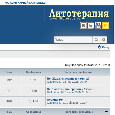
МАГАЗИН КАМНЕЙ КАМНЕВЕДЫ
Поиск
Расш
Вход
Текущее время: 08 авг 2026, 07:58
Темы
Сообщения
Последнее сообщение
Re: Жара, спасение в камнях?
192
4831
П
Gazoline
22 янв 2025, 00:49
е
р
Re: Частоты минералов и "заме…
77
3789
е
П
Helthstone
17 янв 2026, 23:05
й
е
т
р
Аурипигмент
и
468
13174
е
П
Gazoline
11 май 2025, 10:17
к
й
е
п
т
р
о
и
е
Темы
Сообщения
Последнее сообщение
с
к
й