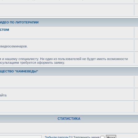
ВИДЕО ПО ЛИТОТЕРАПИИ
истом
 видеосеминаров.
м и нашему специалисту. Ни один из пользователей не будет иметь возможности
нсультациям требуется оформить заявку.
БЩЕСТВО "КАМНЕВЕДЫ"
айта
СТАТИСТИКА
Забыли пароль?
|
Запомнить меня