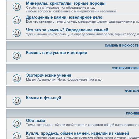
Минералы, кристаллы, горные породы
Свойства минералов, их образование и т.д.
Любые вопросы, связанные с минералогией и геологией.
Драгоценные камни, ювелирное дело
Все что связано с геммологией, ювелирным делом, драгоценными и 
Что это за камень? Определение камней
Здесь можно найти помощь в определении минералов, горных пород и 
КАМЕНЬ В ИСКУССТВ
Камень в искусстве и истории
ЭЗОТЕРИЧЕСКИЕ
Эзотерические учения
Магия, Астрология, Йога, Космоэнергетика и др.
ФЭН-ШУ
Камни в фэн-шуй
ПРОЧЕ
Обо всём
Темы, которые в той или иной степени касаются общей направленност
Купля, продажа, обмен камней, изделий из камней
Здесь можно размещать некоммерческие объявления о купле, продаже,