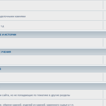
поделочными камнями
т.д
Е И ИСТОРИИ
 УЧЕНИЯ
Й
Е
и сайта, но не попадающие по тематике в другие разделы
 обмене камней, изделий из камней, каменного сырья и т.п.