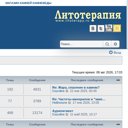
МАГАЗИН КАМНЕЙ КАМНЕВЕДЫ
Поиск
Расш
Вход
Текущее время: 08 авг 2026, 17:03
Темы
Сообщения
Последнее сообщение
Re: Жара, спасение в камнях?
192
4831
П
Gazoline
22 янв 2025, 00:49
е
р
Re: Частоты минералов и "заме…
77
3789
е
П
Helthstone
17 янв 2026, 23:05
й
е
т
р
Аурипигмент
и
468
13174
е
П
Gazoline
11 май 2025, 10:17
к
й
е
п
т
р
о
и
е
Темы
Сообщения
Последнее сообщение
с
к
й