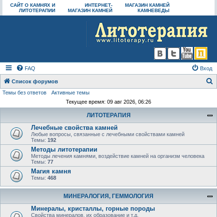
САЙТ О КАМНЯХ И
ИНТЕРНЕТ-
МАГАЗИН КАМНЕЙ
ЛИТОТЕРАПИИ
МАГАЗИН КАМНЕЙ
КАМНЕВЕДЫ
FAQ
Вход
Список форумов
Темы без ответов
Активные темы
о
Текущее время: 09 авг 2026, 06:26
и
ЛИТОТЕРАПИЯ
с
Лечебные свойства камней
к
Любые вопросы, связанные с лечебными свойствами камней
Темы:
192
Методы литотерапии
Методы лечения камнями, воздействие камней на организм человека
Темы:
77
Магия камня
Темы:
468
МИНЕРАЛОГИЯ, ГЕММОЛОГИЯ
Минералы, кристаллы, горные породы
Свойства минералов, их образование и т.д.