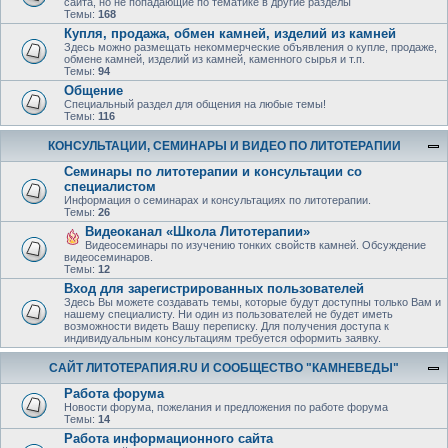
сайта, но не попадающие по тематике в другие разделы
Темы:
168
Купля, продажа, обмен камней, изделий из камней
Здесь можно размещать некоммерческие объявления о купле, продаже,
обмене камней, изделий из камней, каменного сырья и т.п.
Темы:
94
Общение
Специальный раздел для общения на любые темы!
Темы:
116
КОНСУЛЬТАЦИИ, СЕМИНАРЫ И ВИДЕО ПО ЛИТОТЕРАПИИ
Семинары по литотерапии и консультации со
специалистом
Информация о семинарах и консультациях по литотерапии.
Темы:
26
Видеоканал «Школа Литотерапии»
Видеосеминары по изучению тонких свойств камней. Обсуждение
видеосеминаров.
Темы:
12
Вход для зарегистрированных пользователей
Здесь Вы можете создавать темы, которые будут доступны только Вам и
нашему специалисту. Ни один из пользователей не будет иметь
возможности видеть Вашу переписку. Для получения доступа к
индивидуальным консультациям требуется оформить заявку.
САЙТ ЛИТОТЕРАПИЯ.RU И СООБЩЕСТВО "КАМНЕВЕДЫ"
Работа форума
Новости форума, пожелания и предложения по работе форума
Темы:
14
Работа информационного сайта