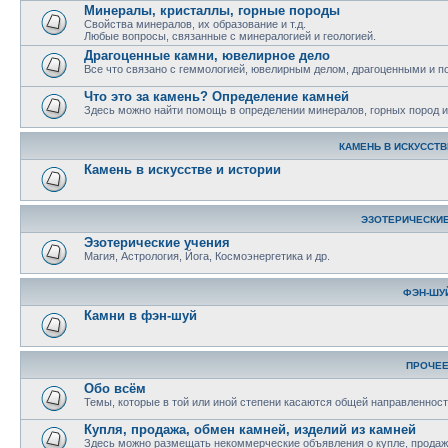
Минералы, кристаллы, горные породы
Свойства минералов, их образование и т.д.
Любые вопросы, связанные с минералогией и геологией.
Драгоценные камни, ювелирное дело
Все что связано с геммологией, ювелирным делом, драгоценными и 
Что это за камень? Определение камней
Здесь можно найти помощь в определении минералов, горных пород и 
КАМЕНЬ В ИСКУССТВ
Камень в искусстве и истории
ЭЗОТЕРИЧЕСКИЕ
Эзотерические учения
Магия, Астрология, Йога, Космоэнергетика и др.
ФЭН-ШУ
Камни в фэн-шуй
ПРОЧЕ
Обо всём
Темы, которые в той или иной степени касаются общей направленност
Купля, продажа, обмен камней, изделий из камней
Здесь можно размещать некоммерческие объявления о купле, продаже,