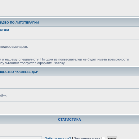
ВИДЕО ПО ЛИТОТЕРАПИИ
истом
 видеосеминаров.
м и нашему специалисту. Ни один из пользователей не будет иметь возможности
нсультациям требуется оформить заявку.
БЩЕСТВО "КАМНЕВЕДЫ"
айта
СТАТИСТИКА
Забыли пароль?
|
Запомнить меня