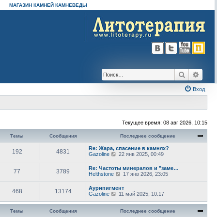
МАГАЗИН КАМНЕЙ КАМНЕВЕДЫ
Поиск
Расш
Вход
Текущее время: 08 авг 2026, 10:15
Темы
Сообщения
Последнее сообщение
Re: Жара, спасение в камнях?
192
4831
П
Gazoline
22 янв 2025, 00:49
е
р
Re: Частоты минералов и "заме…
77
3789
е
П
Helthstone
17 янв 2026, 23:05
й
е
т
р
Аурипигмент
и
468
13174
е
П
Gazoline
11 май 2025, 10:17
к
й
е
п
т
р
о
и
е
Темы
Сообщения
Последнее сообщение
с
к
й