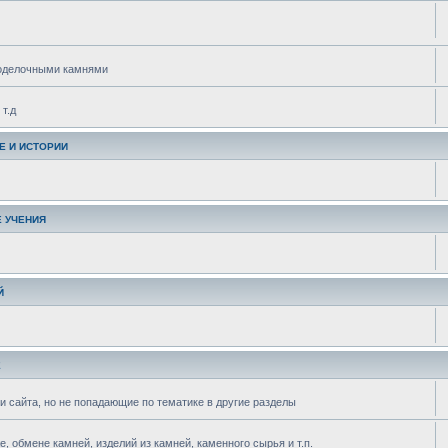
поделочными камнями
т.д
Е И ИСТОРИИ
 УЧЕНИЯ
Й
Е
и сайта, но не попадающие по тематике в другие разделы
 обмене камней, изделий из камней, каменного сырья и т.п.