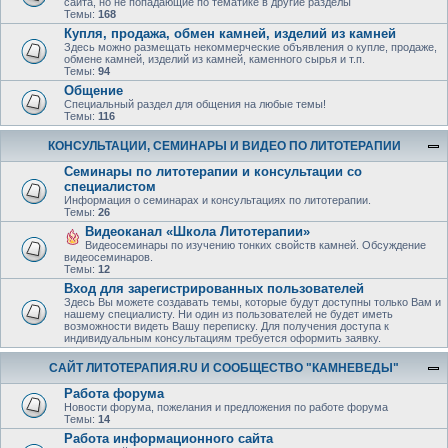
сайта, но не попадающие по тематике в другие разделы
Темы:
168
Купля, продажа, обмен камней, изделий из камней
Здесь можно размещать некоммерческие объявления о купле, продаже,
обмене камней, изделий из камней, каменного сырья и т.п.
Темы:
94
Общение
Специальный раздел для общения на любые темы!
Темы:
116
КОНСУЛЬТАЦИИ, СЕМИНАРЫ И ВИДЕО ПО ЛИТОТЕРАПИИ
Семинары по литотерапии и консультации со
специалистом
Информация о семинарах и консультациях по литотерапии.
Темы:
26
Видеоканал «Школа Литотерапии»
Видеосеминары по изучению тонких свойств камней. Обсуждение
видеосеминаров.
Темы:
12
Вход для зарегистрированных пользователей
Здесь Вы можете создавать темы, которые будут доступны только Вам и
нашему специалисту. Ни один из пользователей не будет иметь
возможности видеть Вашу переписку. Для получения доступа к
индивидуальным консультациям требуется оформить заявку.
САЙТ ЛИТОТЕРАПИЯ.RU И СООБЩЕСТВО "КАМНЕВЕДЫ"
Работа форума
Новости форума, пожелания и предложения по работе форума
Темы:
14
Работа информационного сайта