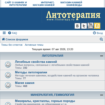
САЙТ О КАМНЯХ И
ИНТЕРНЕТ-
МАГАЗИН КАМНЕЙ
ЛИТОТЕРАПИИ
МАГАЗИН КАМНЕЙ
КАМНЕВЕДЫ
FAQ
Вход
Список форумов
Темы без ответов
Активные темы
о
Текущее время: 07 авг 2026, 13:20
и
ЛИТОТЕРАПИЯ
с
Лечебные свойства камней
к
Любые вопросы, связанные с лечебными свойствами камней
Темы:
192
Методы литотерапии
Методы лечения камнями, воздействие камней на организм человека
Темы:
77
Магия камня
Темы:
468
МИНЕРАЛОГИЯ, ГЕММОЛОГИЯ
Минералы, кристаллы, горные породы
Свойства минералов, их образование и т.д.