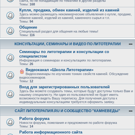
сайта, но не попадающие по тематике в другие разделы
Темы:
168
Купля, продажа, обмен камней, изделий из камней
Здесь можно размещать некоммерческие объявления о купле, продаже,
обмене камней, изделий из камней, каменного сырья и т.п.
Темы:
94
Общение
Специальный раздел для общения на любые темы!
Темы:
116
КОНСУЛЬТАЦИИ, СЕМИНАРЫ И ВИДЕО ПО ЛИТОТЕРАПИИ
Семинары по литотерапии и консультации со
специалистом
Информация о семинарах и консультациях по литотерапии.
Темы:
26
Видеоканал «Школа Литотерапии»
Видеосеминары по изучению тонких свойств камней. Обсуждение
видеосеминаров.
Темы:
12
Вход для зарегистрированных пользователей
Здесь Вы можете создавать темы, которые будут доступны только Вам и
нашему специалисту. Ни один из пользователей не будет иметь
возможности видеть Вашу переписку. Для получения доступа к
индивидуальным консультациям требуется оформить заявку.
САЙТ ЛИТОТЕРАПИЯ.RU И СООБЩЕСТВО "КАМНЕВЕДЫ"
Работа форума
Новости форума, пожелания и предложения по работе форума
Темы:
14
Работа информационного сайта