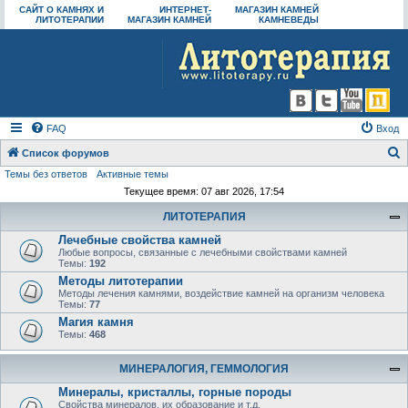
САЙТ О КАМНЯХ И
ИНТЕРНЕТ-
МАГАЗИН КАМНЕЙ
ЛИТОТЕРАПИИ
МАГАЗИН КАМНЕЙ
КАМНЕВЕДЫ
FAQ
Вход
Список форумов
Темы без ответов
Активные темы
о
Текущее время: 07 авг 2026, 17:54
и
ЛИТОТЕРАПИЯ
с
Лечебные свойства камней
к
Любые вопросы, связанные с лечебными свойствами камней
Темы:
192
Методы литотерапии
Методы лечения камнями, воздействие камней на организм человека
Темы:
77
Магия камня
Темы:
468
МИНЕРАЛОГИЯ, ГЕММОЛОГИЯ
Минералы, кристаллы, горные породы
Свойства минералов, их образование и т.д.