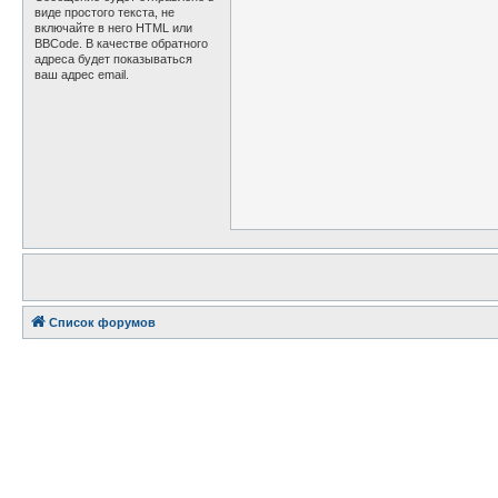
виде простого текста, не
включайте в него HTML или
BBCode. В качестве обратного
адреса будет показываться
ваш адрес email.
Список форумов