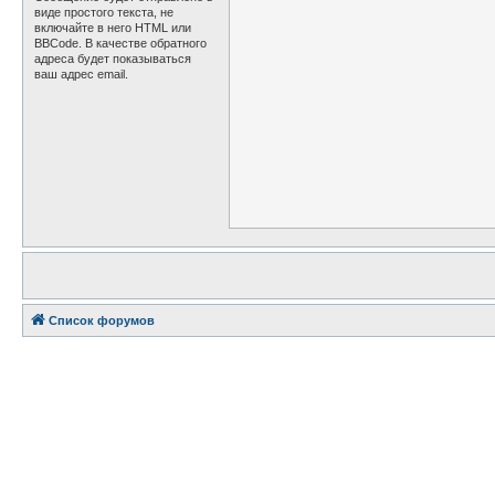
виде простого текста, не
включайте в него HTML или
BBCode. В качестве обратного
адреса будет показываться
ваш адрес email.
Список форумов