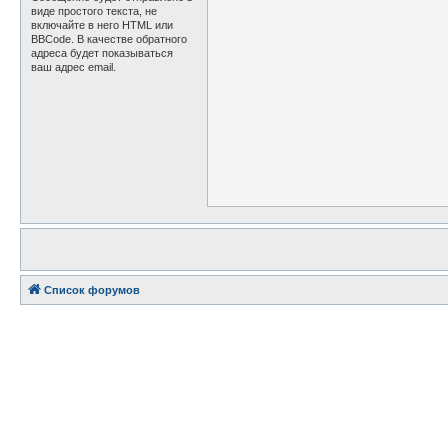
виде простого текста, не
включайте в него HTML или
BBCode. В качестве обратного
адреса будет показываться
ваш адрес email.
Список форумов