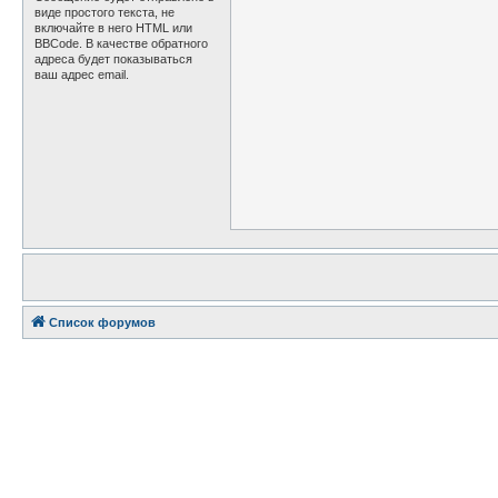
виде простого текста, не
включайте в него HTML или
BBCode. В качестве обратного
адреса будет показываться
ваш адрес email.
Список форумов