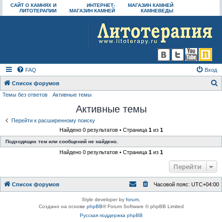
САЙТ О КАМНЯХ И
ИНТЕРНЕТ-
МАГАЗИН КАМНЕЙ
ЛИТОТЕРАПИИ
МАГАЗИН КАМНЕЙ
КАМНЕВЕДЫ
FAQ
Вход
Список форумов
Темы без ответов
Активные темы
о
Активные темы
и
с
Перейти к расширенному поиску
Найдено 0 результатов • Страница
1
из
1
к
Подходящих тем или сообщений не найдено.
Найдено 0 результатов • Страница
1
из
1
Перейти
Список форумов
Часовой пояс:
UTC+04:00
Style developer by
forum
,
Создано на основе
phpBB
® Forum Software © phpBB Limited
Русская поддержка phpBB