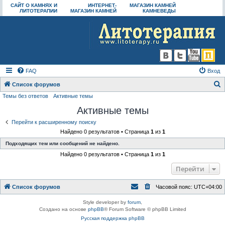
САЙТ О КАМНЯХ И
ИНТЕРНЕТ-
МАГАЗИН КАМНЕЙ
ЛИТОТЕРАПИИ
МАГАЗИН КАМНЕЙ
КАМНЕВЕДЫ
FAQ
Вход
Список форумов
Темы без ответов
Активные темы
о
Активные темы
и
с
Перейти к расширенному поиску
Найдено 0 результатов • Страница
1
из
1
к
Подходящих тем или сообщений не найдено.
Найдено 0 результатов • Страница
1
из
1
Перейти
Список форумов
Часовой пояс:
UTC+04:00
Style developer by
forum
,
Создано на основе
phpBB
® Forum Software © phpBB Limited
Русская поддержка phpBB