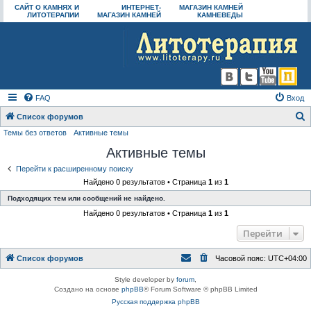
САЙТ О КАМНЯХ И
ИНТЕРНЕТ-
МАГАЗИН КАМНЕЙ
ЛИТОТЕРАПИИ
МАГАЗИН КАМНЕЙ
КАМНЕВЕДЫ
FAQ
Вход
Список форумов
Темы без ответов
Активные темы
о
Активные темы
и
с
Перейти к расширенному поиску
Найдено 0 результатов • Страница
1
из
1
к
Подходящих тем или сообщений не найдено.
Найдено 0 результатов • Страница
1
из
1
Перейти
Список форумов
Часовой пояс:
UTC+04:00
Style developer by
forum
,
Создано на основе
phpBB
® Forum Software © phpBB Limited
Русская поддержка phpBB