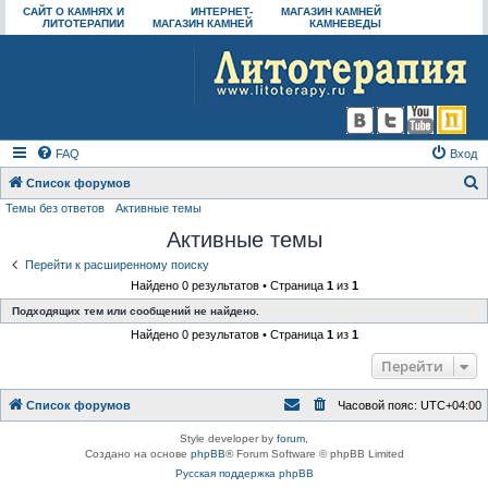
САЙТ О КАМНЯХ И
ИНТЕРНЕТ-
МАГАЗИН КАМНЕЙ
ЛИТОТЕРАПИИ
МАГАЗИН КАМНЕЙ
КАМНЕВЕДЫ
FAQ
Вход
Список форумов
Темы без ответов
Активные темы
о
Активные темы
и
с
Перейти к расширенному поиску
Найдено 0 результатов • Страница
1
из
1
к
Подходящих тем или сообщений не найдено.
Найдено 0 результатов • Страница
1
из
1
Перейти
Список форумов
Часовой пояс:
UTC+04:00
Style developer by
forum
,
Создано на основе
phpBB
® Forum Software © phpBB Limited
Русская поддержка phpBB