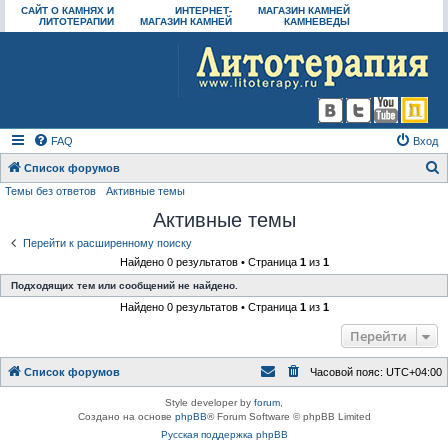
САЙТ О КАМНЯХ И
ИНТЕРНЕТ-
МАГАЗИН КАМНЕЙ
ЛИТОТЕРАПИИ
МАГАЗИН КАМНЕЙ
КАМНЕВЕДЫ
FAQ
Вход
Список форумов
Темы без ответов
Активные темы
о
Активные темы
и
с
Перейти к расширенному поиску
Найдено 0 результатов • Страница
1
из
1
к
Подходящих тем или сообщений не найдено.
Найдено 0 результатов • Страница
1
из
1
Перейти
Список форумов
Часовой пояс:
UTC+04:00
Style developer by
forum
,
Создано на основе
phpBB
® Forum Software © phpBB Limited
Русская поддержка phpBB