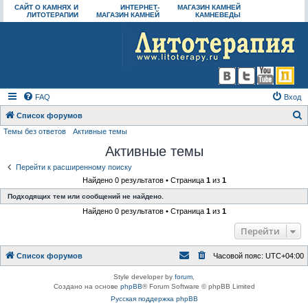
САЙТ О КАМНЯХ И
ИНТЕРНЕТ-
МАГАЗИН КАМНЕЙ
ЛИТОТЕРАПИИ
МАГАЗИН КАМНЕЙ
КАМНЕВЕДЫ
FAQ
Вход
Список форумов
Темы без ответов
Активные темы
о
Активные темы
и
с
Перейти к расширенному поиску
Найдено 0 результатов • Страница
1
из
1
к
Подходящих тем или сообщений не найдено.
Найдено 0 результатов • Страница
1
из
1
Перейти
Список форумов
Часовой пояс:
UTC+04:00
Style developer by
forum
,
Создано на основе
phpBB
® Forum Software © phpBB Limited
Русская поддержка phpBB