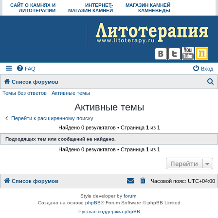
САЙТ О КАМНЯХ И
ИНТЕРНЕТ-
МАГАЗИН КАМНЕЙ
ЛИТОТЕРАПИИ
МАГАЗИН КАМНЕЙ
КАМНЕВЕДЫ
FAQ
Вход
Список форумов
Темы без ответов
Активные темы
о
Активные темы
и
с
Перейти к расширенному поиску
Найдено 0 результатов • Страница
1
из
1
к
Подходящих тем или сообщений не найдено.
Найдено 0 результатов • Страница
1
из
1
Перейти
Список форумов
Часовой пояс:
UTC+04:00
Style developer by
forum
,
Создано на основе
phpBB
® Forum Software © phpBB Limited
Русская поддержка phpBB