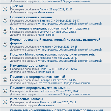
Добавлено в форуме
Что это за камень? Определение камней
Диск би
Последнее сообщение
Angel
«
21 апр 2021, 12:22
Добавлено в форуме
Магия камня
Помогите оценить камень
Последнее сообщение
Татьяна С
«
24 фев 2021, 14:47
Добавлено в форуме
Купля, продажа, обмен камней, изделий из камней
Есть мощные породы, сориентируйте, поделюсь
Последнее сообщение
VeterAn
«
17 фев 2021, 23:53
Добавлено в форуме
Магия камня
Куплю прозрачный кварц, горный хрусталь, вытянутой
формы
Последнее сообщение
Никадим
«
06 фев 2021, 19:15
Добавлено в форуме
Купля, продажа, обмен камней, изделий из камней
Продажа Минералов, горных пород, окаменелостей.
Последнее сообщение
Mineral56
«
05 янв 2021, 08:42
Добавлено в форуме
Купля, продажа, обмен камней, изделий из камней
Изменение цвета камня
Последнее сообщение
Elena_SV
«
19 ноя 2020, 12:57
Добавлено в форуме
Магия камня
Помогите в определением камней
Последнее сообщение
Lanaspb
«
29 окт 2020, 14:45
Добавлено в форуме
Что это за камень? Определение камней
Помогите определить, что за камень.
Последнее сообщение
umka-sova
«
29 сен 2020, 20:48
Добавлено в форуме
Что это за камень? Определение камней
Интересные Алмазы
Последнее сообщение
Phantom
«
09 сен 2020, 03:11
Добавлено в форуме
Магия камня
камень темно-коричневый с желтыми полупрозрачными