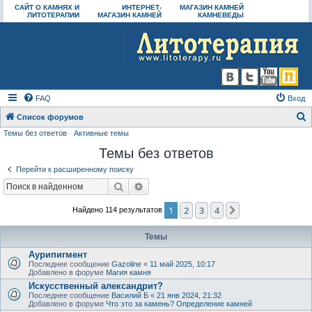
САЙТ О КАМНЯХ И
ИНТЕРНЕТ-
МАГАЗИН КАМНЕЙ
ЛИТОТЕРАПИИ
МАГАЗИН КАМНЕЙ
КАМНЕВЕДЫ
FAQ
Вход
Список форумов
Темы без ответов
Активные темы
о
Темы без ответов
и
с
Перейти к расширенному поиску
к
Поиск
Расширенный поиск
1
2
3
4
След.
Найдено 114 результатов
Темы
Аурипигмент
Последнее сообщение
Gazoline
«
11 май 2025, 10:17
Добавлено в форуме
Магия камня
Искусственный александрит?
Последнее сообщение
Василий Б
«
21 янв 2024, 21:32
Добавлено в форуме
Что это за камень? Определение камней