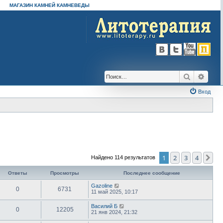
МАГАЗИН КАМНЕЙ КАМНЕВЕДЫ
Поиск
Расш
Вход
1
2
3
4
Сл
Найдено 114 результатов
Ответы
Просмотры
Последнее сообщение
Gazoline
0
6731
11 май 2025, 10:17
Василий Б
0
12205
21 янв 2024, 21:32