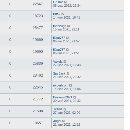
Gestor
0
22547
05 мар 2022, 13:34
Виви
0
18723
14 ноя 2021, 18:41
fashzuge
0
25477
15 авг 2021, 22:11
Юри767
0
19669
06 авг 2021, 21:52
Юри767
0
19690
06 авг 2021, 21:51
Vakula
0
25839
27 июл 2021, 17:43
SpyJack
0
23462
21 июл 2021, 22:32
expertcom
0
22645
14 июл 2021, 17:56
Виталий2021
0
21772
30 май 2021, 22:32
Jlob81
0
21508
27 апр 2021, 02:00
Angel
0
18651
21 апр 2021, 12:22