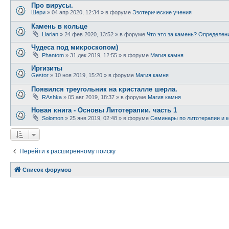
Про вирусы.
Шери
» 04 апр 2020, 12:34 » в форуме
Эзотерические учения
Камень в кольце
Llarian
» 24 фев 2020, 13:52 » в форуме
Что это за камень? Определен
Чудеса под микроскопом)
Phantom
» 31 дек 2019, 12:55 » в форуме
Магия камня
Иргизиты
Gestor
» 10 ноя 2019, 15:20 » в форуме
Магия камня
Появился треугольник на кристалле шерла.
RAshka
» 05 авг 2019, 18:37 » в форуме
Магия камня
Новая книга - Основы Литотерапии. часть 1
Solomon
» 25 янв 2019, 02:48 » в форуме
Семинары по литотерапии и к
Перейти к расширенному поиску
Список форумов