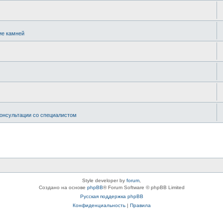
ие камней
онсультации со специалистом
Style developer by
forum
,
Создано на основе
phpBB
® Forum Software © phpBB Limited
Русская поддержка phpBB
Конфиденциальность
|
Правила