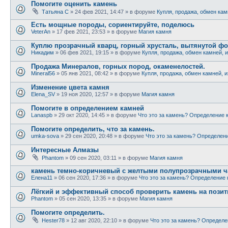
Помогите оценить камень
Татьяна С
» 24 фев 2021, 14:47 » в форуме
Купля, продажа, обмен кам
Есть мощные породы, сориентируйте, поделюсь
VeterAn
» 17 фев 2021, 23:53 » в форуме
Магия камня
Куплю прозрачный кварц, горный хрусталь, вытянутой ф
Никадим
» 06 фев 2021, 19:15 » в форуме
Купля, продажа, обмен камней, 
Продажа Минералов, горных пород, окаменелостей.
Mineral56
» 05 янв 2021, 08:42 » в форуме
Купля, продажа, обмен камней, 
Изменение цвета камня
Elena_SV
» 19 ноя 2020, 12:57 » в форуме
Магия камня
Помогите в определением камней
Lanaspb
» 29 окт 2020, 14:45 » в форуме
Что это за камень? Определение 
Помогите определить, что за камень.
umka-sova
» 29 сен 2020, 20:48 » в форуме
Что это за камень? Определен
Интересные Алмазы
Phantom
» 09 сен 2020, 03:11 » в форуме
Магия камня
камень темно-коричневый с желтыми полупрозрачными ча
Елена11
» 06 сен 2020, 17:36 » в форуме
Что это за камень? Определение
Лёгкий и эффективный способ проверить камень на позит
Phantom
» 05 сен 2020, 13:35 » в форуме
Магия камня
Помогите определить.
Hester78
» 12 авг 2020, 22:10 » в форуме
Что это за камень? Определ