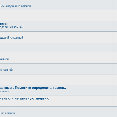
ней, изделий из камней
ормы
изделий из камней
изделий из камней
камней
ие камней
стями . Помогите определить камень.
 камней
ивную и негативную энергию
ение камней