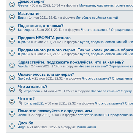
Дюмортьерит
Gestor
» 05 мар 2022, 13:34 » в форуме
Минералы, кристаллы, горные пор
Мастопатия
Виви
» 14 ноя 2021, 18:41 » в форуме
Лечебные свойства камней
Подскажите, это яшма?
fashzuge
» 15 авг 2021, 22:11 » в форуме
Что это за камень? Определение
Продажа НЕФРИТА разного
Юри767
» 06 авг 2021, 21:52 » в форуме
Купля, продажа, обмен камней, из
Продам много разного сырья! Так же колекционные обра
Юри767
» 06 авг 2021, 21:51 » в форуме
Купля, продажа, обмен камней, из
Здравствуйте, подскажите пожалуйста, что за камень?
Vakula
» 27 июл 2021, 17:43 » в форуме
Что это за камень? Определение к
Окаменелость или минерал?
SpyJack
» 21 июл 2021, 22:32 » в форуме
Что это за камень? Определение
Что за камень?
expertcom
» 14 июл 2021, 17:56 » в форуме
Что это за камень? Опреде
Что это?
Виталий2021
» 30 май 2021, 22:32 » в форуме
Что это за камень? Опр
Помогите пожалуйста с определением
Jlob81
» 27 апр 2021, 02:00 » в форуме
Что это за камень? Определение к
Диск би
Angel
» 21 апр 2021, 12:22 » в форуме
Магия камня