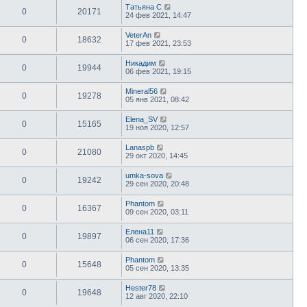
Татьяна С
0
20171
24 фев 2021, 14:47
VeterAn
0
18632
17 фев 2021, 23:53
Никадим
0
19944
06 фев 2021, 19:15
Mineral56
0
19278
05 янв 2021, 08:42
Elena_SV
0
15165
19 ноя 2020, 12:57
Lanaspb
0
21080
29 окт 2020, 14:45
umka-sova
0
19242
29 сен 2020, 20:48
Phantom
0
16367
09 сен 2020, 03:11
Елена11
0
19897
06 сен 2020, 17:36
Phantom
0
15648
05 сен 2020, 13:35
Hester78
0
19648
12 авг 2020, 22:10