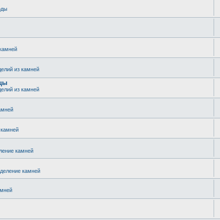
оды
 камней
делий из камней
зцы
делий из камней
амней
 камней
ление камней
еделение камней
амней