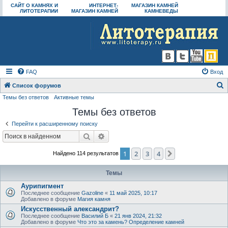
САЙТ О КАМНЯХ И
ИНТЕРНЕТ-
МАГАЗИН КАМНЕЙ
ЛИТОТЕРАПИИ
МАГАЗИН КАМНЕЙ
КАМНЕВЕДЫ
FAQ
Вход
Список форумов
Темы без ответов
Активные темы
о
Темы без ответов
и
с
Перейти к расширенному поиску
к
Поиск
Расширенный поиск
1
2
3
4
След.
Найдено 114 результатов
Темы
Аурипигмент
Последнее сообщение
Gazoline
«
11 май 2025, 10:17
Добавлено в форуме
Магия камня
Искусственный александрит?
Последнее сообщение
Василий Б
«
21 янв 2024, 21:32
Добавлено в форуме
Что это за камень? Определение камней