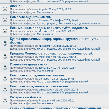
Добавлено в форуме
Что это за камень? Определение камней
Диск би
Последнее сообщение
Angel
«
21 апр 2021, 12:22
Добавлено в форуме
Магия камня
Помогите оценить камень
Последнее сообщение
Татьяна С
«
24 фев 2021, 14:47
Добавлено в форуме
Купля, продажа, обмен камней, изделий из камней
Есть мощные породы, сориентируйте, поделюсь
Последнее сообщение
VeterAn
«
17 фев 2021, 23:53
Добавлено в форуме
Магия камня
Куплю прозрачный кварц, горный хрусталь, вытянутой
формы
Последнее сообщение
Никадим
«
06 фев 2021, 19:15
Добавлено в форуме
Купля, продажа, обмен камней, изделий из камней
Продажа Минералов, горных пород, окаменелостей.
Последнее сообщение
Mineral56
«
05 янв 2021, 08:42
Добавлено в форуме
Купля, продажа, обмен камней, изделий из камней
Изменение цвета камня
Последнее сообщение
Elena_SV
«
19 ноя 2020, 12:57
Добавлено в форуме
Магия камня
Помогите в определением камней
Последнее сообщение
Lanaspb
«
29 окт 2020, 14:45
Добавлено в форуме
Что это за камень? Определение камней
Помогите определить, что за камень.
Последнее сообщение
umka-sova
«
29 сен 2020, 20:48
Добавлено в форуме
Что это за камень? Определение камней
Интересные Алмазы
Последнее сообщение
Phantom
«
09 сен 2020, 03:11
Добавлено в форуме
Магия камня
камень темно-коричневый с желтыми полупрозрачными