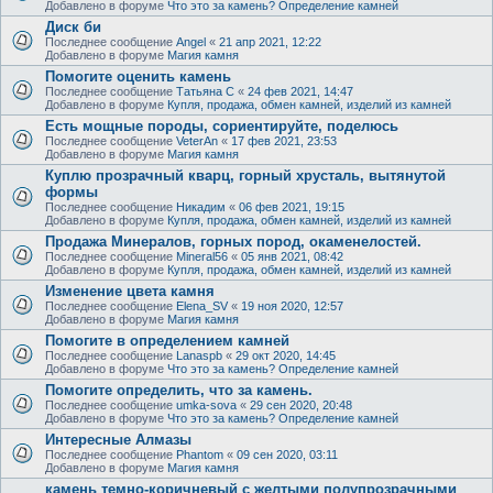
Добавлено в форуме
Что это за камень? Определение камней
Диск би
Последнее сообщение
Angel
«
21 апр 2021, 12:22
Добавлено в форуме
Магия камня
Помогите оценить камень
Последнее сообщение
Татьяна С
«
24 фев 2021, 14:47
Добавлено в форуме
Купля, продажа, обмен камней, изделий из камней
Есть мощные породы, сориентируйте, поделюсь
Последнее сообщение
VeterAn
«
17 фев 2021, 23:53
Добавлено в форуме
Магия камня
Куплю прозрачный кварц, горный хрусталь, вытянутой
формы
Последнее сообщение
Никадим
«
06 фев 2021, 19:15
Добавлено в форуме
Купля, продажа, обмен камней, изделий из камней
Продажа Минералов, горных пород, окаменелостей.
Последнее сообщение
Mineral56
«
05 янв 2021, 08:42
Добавлено в форуме
Купля, продажа, обмен камней, изделий из камней
Изменение цвета камня
Последнее сообщение
Elena_SV
«
19 ноя 2020, 12:57
Добавлено в форуме
Магия камня
Помогите в определением камней
Последнее сообщение
Lanaspb
«
29 окт 2020, 14:45
Добавлено в форуме
Что это за камень? Определение камней
Помогите определить, что за камень.
Последнее сообщение
umka-sova
«
29 сен 2020, 20:48
Добавлено в форуме
Что это за камень? Определение камней
Интересные Алмазы
Последнее сообщение
Phantom
«
09 сен 2020, 03:11
Добавлено в форуме
Магия камня
камень темно-коричневый с желтыми полупрозрачными