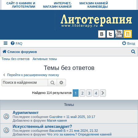
САЙТ О КАМНЯХ И
ИНТЕРНЕТ-
МАГАЗИН КАМНЕЙ
ЛИТОТЕРАПИИ
МАГАЗИН КАМНЕЙ
КАМНЕВЕДЫ
FAQ
Вход
Список форумов
Темы без ответов
Активные темы
о
Темы без ответов
и
с
Перейти к расширенному поиску
к
Поиск
Расширенный поиск
1
2
3
4
След.
Найдено 114 результатов
Темы
Аурипигмент
Последнее сообщение
Gazoline
«
11 май 2025, 10:17
Добавлено в форуме
Магия камня
Искусственный александрит?
Последнее сообщение
Василий Б
«
21 янв 2024, 21:32
Добавлено в форуме
Что это за камень? Определение камней