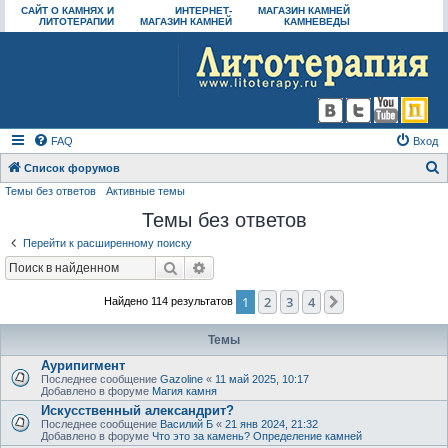
САЙТ О КАМНЯХ И
ИНТЕРНЕТ-
МАГАЗИН КАМНЕЙ
ЛИТОТЕРАПИИ
МАГАЗИН КАМНЕЙ
КАМНЕВЕДЫ
FAQ
Вход
Список форумов
Темы без ответов
Активные темы
о
Темы без ответов
и
с
Перейти к расширенному поиску
к
Поиск
Расширенный поиск
1
2
3
4
След.
Найдено 114 результатов
Темы
Аурипигмент
Последнее сообщение
Gazoline
«
11 май 2025, 10:17
Добавлено в форуме
Магия камня
Искусственный александрит?
Последнее сообщение
Василий Б
«
21 янв 2024, 21:32
Добавлено в форуме
Что это за камень? Определение камней