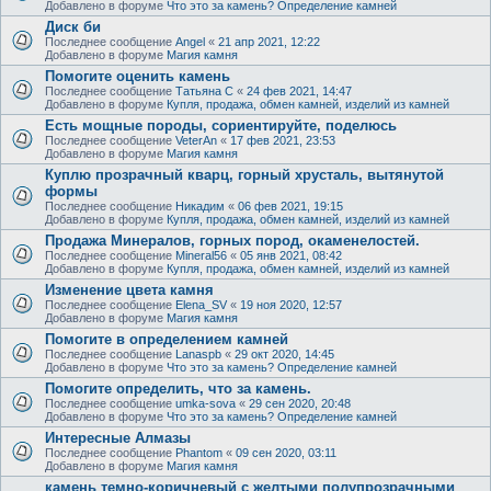
Добавлено в форуме
Что это за камень? Определение камней
Диск би
Последнее сообщение
Angel
«
21 апр 2021, 12:22
Добавлено в форуме
Магия камня
Помогите оценить камень
Последнее сообщение
Татьяна С
«
24 фев 2021, 14:47
Добавлено в форуме
Купля, продажа, обмен камней, изделий из камней
Есть мощные породы, сориентируйте, поделюсь
Последнее сообщение
VeterAn
«
17 фев 2021, 23:53
Добавлено в форуме
Магия камня
Куплю прозрачный кварц, горный хрусталь, вытянутой
формы
Последнее сообщение
Никадим
«
06 фев 2021, 19:15
Добавлено в форуме
Купля, продажа, обмен камней, изделий из камней
Продажа Минералов, горных пород, окаменелостей.
Последнее сообщение
Mineral56
«
05 янв 2021, 08:42
Добавлено в форуме
Купля, продажа, обмен камней, изделий из камней
Изменение цвета камня
Последнее сообщение
Elena_SV
«
19 ноя 2020, 12:57
Добавлено в форуме
Магия камня
Помогите в определением камней
Последнее сообщение
Lanaspb
«
29 окт 2020, 14:45
Добавлено в форуме
Что это за камень? Определение камней
Помогите определить, что за камень.
Последнее сообщение
umka-sova
«
29 сен 2020, 20:48
Добавлено в форуме
Что это за камень? Определение камней
Интересные Алмазы
Последнее сообщение
Phantom
«
09 сен 2020, 03:11
Добавлено в форуме
Магия камня
камень темно-коричневый с желтыми полупрозрачными