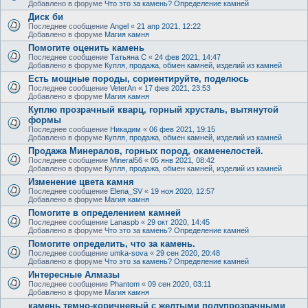
Добавлено в форуме
Что это за камень? Определение камней
Диск би
Последнее сообщение
Angel
«
21 апр 2021, 12:22
Добавлено в форуме
Магия камня
Помогите оценить камень
Последнее сообщение
Татьяна С
«
24 фев 2021, 14:47
Добавлено в форуме
Купля, продажа, обмен камней, изделий из камней
Есть мощные породы, сориентируйте, поделюсь
Последнее сообщение
VeterAn
«
17 фев 2021, 23:53
Добавлено в форуме
Магия камня
Куплю прозрачный кварц, горный хрусталь, вытянутой
формы
Последнее сообщение
Никадим
«
06 фев 2021, 19:15
Добавлено в форуме
Купля, продажа, обмен камней, изделий из камней
Продажа Минералов, горных пород, окаменелостей.
Последнее сообщение
Mineral56
«
05 янв 2021, 08:42
Добавлено в форуме
Купля, продажа, обмен камней, изделий из камней
Изменение цвета камня
Последнее сообщение
Elena_SV
«
19 ноя 2020, 12:57
Добавлено в форуме
Магия камня
Помогите в определением камней
Последнее сообщение
Lanaspb
«
29 окт 2020, 14:45
Добавлено в форуме
Что это за камень? Определение камней
Помогите определить, что за камень.
Последнее сообщение
umka-sova
«
29 сен 2020, 20:48
Добавлено в форуме
Что это за камень? Определение камней
Интересные Алмазы
Последнее сообщение
Phantom
«
09 сен 2020, 03:11
Добавлено в форуме
Магия камня
камень темно-коричневый с желтыми полупрозрачными