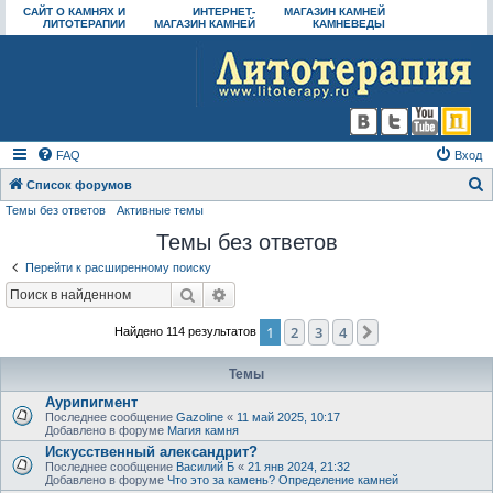
САЙТ О КАМНЯХ И
ИНТЕРНЕТ-
МАГАЗИН КАМНЕЙ
ЛИТОТЕРАПИИ
МАГАЗИН КАМНЕЙ
КАМНЕВЕДЫ
FAQ
Вход
Список форумов
Темы без ответов
Активные темы
о
Темы без ответов
и
с
Перейти к расширенному поиску
к
Поиск
Расширенный поиск
1
2
3
4
След.
Найдено 114 результатов
Темы
Аурипигмент
Последнее сообщение
Gazoline
«
11 май 2025, 10:17
Добавлено в форуме
Магия камня
Искусственный александрит?
Последнее сообщение
Василий Б
«
21 янв 2024, 21:32
Добавлено в форуме
Что это за камень? Определение камней