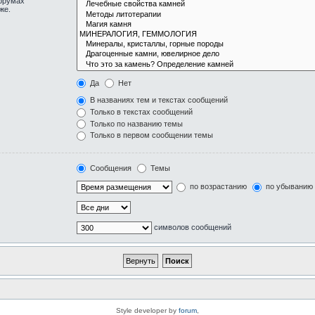
форумах
же.
Да
Нет
В названиях тем и текстах сообщений
Только в текстах сообщений
Только по названию темы
Только в первом сообщении темы
Сообщения
Темы
по возрастанию
по убыванию
символов сообщений
Style developer by
forum
,