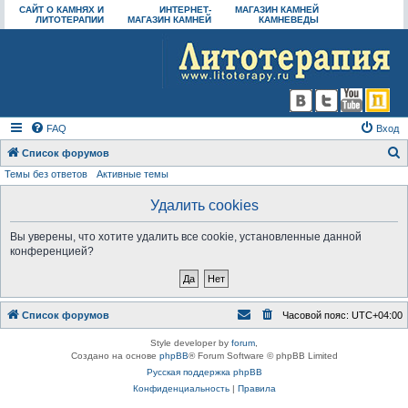
САЙТ О КАМНЯХ И
ИНТЕРНЕТ-
МАГАЗИН КАМНЕЙ
ЛИТОТЕРАПИИ
МАГАЗИН КАМНЕЙ
КАМНЕВЕДЫ
FAQ
Вход
Список форумов
Темы без ответов
Активные темы
о
и
Удалить cookies
с
Вы уверены, что хотите удалить все cookie, установленные данной
к
конференцией?
Список форумов
Часовой пояс:
UTC+04:00
Style developer by
forum
,
Создано на основе
phpBB
® Forum Software © phpBB Limited
Русская поддержка phpBB
Конфиденциальность
|
Правила