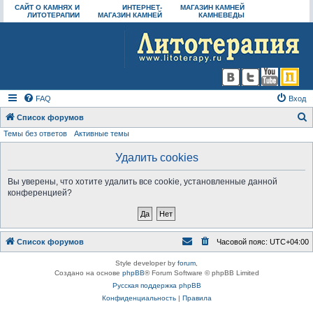
САЙТ О КАМНЯХ И
ИНТЕРНЕТ-
МАГАЗИН КАМНЕЙ
ЛИТОТЕРАПИИ
МАГАЗИН КАМНЕЙ
КАМНЕВЕДЫ
FAQ
Вход
Список форумов
Темы без ответов
Активные темы
о
и
Удалить cookies
с
Вы уверены, что хотите удалить все cookie, установленные данной
к
конференцией?
Список форумов
Часовой пояс:
UTC+04:00
Style developer by
forum
,
Создано на основе
phpBB
® Forum Software © phpBB Limited
Русская поддержка phpBB
Конфиденциальность
|
Правила