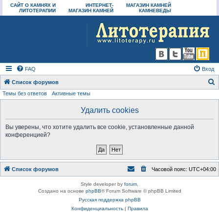
САЙТ О КАМНЯХ И
ИНТЕРНЕТ-
МАГАЗИН КАМНЕЙ
ЛИТОТЕРАПИИ
МАГАЗИН КАМНЕЙ
КАМНЕВЕДЫ
FAQ
Вход
Список форумов
Темы без ответов
Активные темы
о
и
Удалить cookies
с
Вы уверены, что хотите удалить все cookie, установленные данной
к
конференцией?
Список форумов
Часовой пояс:
UTC+04:00
Style developer by
forum
,
Создано на основе
phpBB
® Forum Software © phpBB Limited
Русская поддержка phpBB
Конфиденциальность
|
Правила