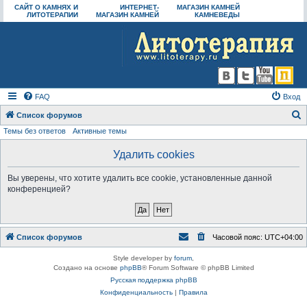
САЙТ О КАМНЯХ И
ИНТЕРНЕТ-
МАГАЗИН КАМНЕЙ
ЛИТОТЕРАПИИ
МАГАЗИН КАМНЕЙ
КАМНЕВЕДЫ
FAQ
Вход
Список форумов
Темы без ответов
Активные темы
о
и
Удалить cookies
с
Вы уверены, что хотите удалить все cookie, установленные данной
к
конференцией?
Список форумов
Часовой пояс:
UTC+04:00
Style developer by
forum
,
Создано на основе
phpBB
® Forum Software © phpBB Limited
Русская поддержка phpBB
Конфиденциальность
|
Правила