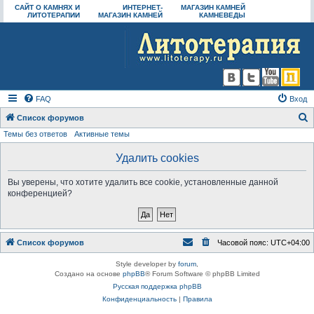
САЙТ О КАМНЯХ И
ИНТЕРНЕТ-
МАГАЗИН КАМНЕЙ
ЛИТОТЕРАПИИ
МАГАЗИН КАМНЕЙ
КАМНЕВЕДЫ
FAQ
Вход
Список форумов
Темы без ответов
Активные темы
о
и
Удалить cookies
с
Вы уверены, что хотите удалить все cookie, установленные данной
к
конференцией?
Список форумов
Часовой пояс:
UTC+04:00
Style developer by
forum
,
Создано на основе
phpBB
® Forum Software © phpBB Limited
Русская поддержка phpBB
Конфиденциальность
|
Правила