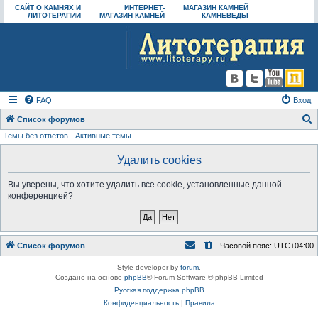
САЙТ О КАМНЯХ И
ИНТЕРНЕТ-
МАГАЗИН КАМНЕЙ
ЛИТОТЕРАПИИ
МАГАЗИН КАМНЕЙ
КАМНЕВЕДЫ
FAQ
Вход
Список форумов
Темы без ответов
Активные темы
о
и
Удалить cookies
с
Вы уверены, что хотите удалить все cookie, установленные данной
к
конференцией?
Список форумов
Часовой пояс:
UTC+04:00
Style developer by
forum
,
Создано на основе
phpBB
® Forum Software © phpBB Limited
Русская поддержка phpBB
Конфиденциальность
|
Правила