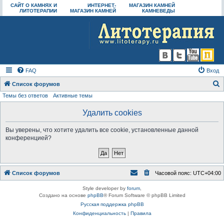
САЙТ О КАМНЯХ И
ИНТЕРНЕТ-
МАГАЗИН КАМНЕЙ
ЛИТОТЕРАПИИ
МАГАЗИН КАМНЕЙ
КАМНЕВЕДЫ
FAQ
Вход
Список форумов
Темы без ответов
Активные темы
о
и
Удалить cookies
с
Вы уверены, что хотите удалить все cookie, установленные данной
к
конференцией?
Список форумов
Часовой пояс:
UTC+04:00
Style developer by
forum
,
Создано на основе
phpBB
® Forum Software © phpBB Limited
Русская поддержка phpBB
Конфиденциальность
|
Правила