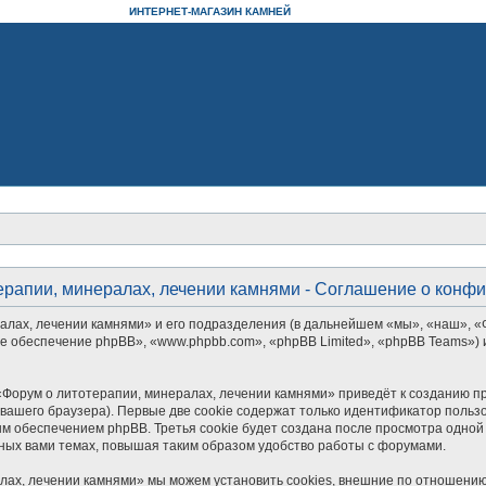
ИНТЕРНЕТ-МАГАЗИН КАМНЕЙ
ерапии, минералах, лечении камнями - Соглашение о конф
алах, лечении камнями» и его подразделения (в дальнейшем «мы», «наш», «
аммное обеспечение phpBB», «www.phpbb.com», «phpBB Limited», «phpBB Teams
Форум о литотерапии, минералах, лечении камнями» приведёт к созданию п
ашего браузера). Первые две cookie содержат только идентификатор пользо
м обеспечением phpBB. Третья cookie будет создана после просмотра одной
ных вами темах, повышая таким образом удобство работы с форумами.
лах, лечении камнями» мы можем установить cookies, внешние по отношению