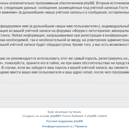
зданных исключительно программным обеспечением phpBB. Вторым источнико
ся, следующие данные: сообщения, размещённые под учётной записью Гостя
и камнями» (в дальнейшем «ваша учётная запись») и сообщения, оставленны
ифицируемое имя (в дальнейшем «ваше имя пользователя»), индивидуальный 
мация из вашей учётной записи на форумах «Форум о литотерапии, минерала
тинга. Любая информация, запрашиваемая при регистрации в конференции «
 как необходимой, так и необязательной ко вводу, на усмотрение администр
вашей учётной записи будет общедоступна. Кроме того, у вас есть возможнос
 не рекомендуется использовать этот же самый пароль, регистрируясь на д
, пожалуйста, храните его в тайне, ни при каких обстоятельствах ни предс
ь. В случае, если вы забудете ваш пароль к вашей учётной записи, вы сможе
имо ввести ваше имя пользователя и ваш адрес email, после чего программ
Style developer by
forum
,
Создано на основе
phpBB
® Forum Software © phpBB Limited
Русская поддержка phpBB
Конфиденциальность
|
Правила