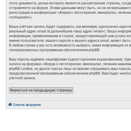
этого документа, целью которого является рассмотрение страниц, со
отправляете на форум. Этими данными могут быть, но не исчерпывают
регистрации в конференции «Форум о литотерапии, минералах, лечени
сообщения»).
Ваша учётная запись будет содержать, как минимум, однозначно идент
реальный адрес email (в дальнейшем «ваш адрес email»). Ваша инфор
информации, применяемыми в стране, предоставляющей нам услуги хос
имени пользователя, вашего пароля и вашего адреса email, может быть
В любом случае у вас есть возможность выбрать, какая информация из 
сгенерированных программным обеспечением phpBB.
Ваш пароль надёжно зашифрован (односторонним хэшированием). Однако
записи на форумах «Форум о литотерапии, минералах, лечении камнями»
phpBB Limited, ни другое третье лицо не вправе спрашивать ваш парол
предусмотренной программным обеспечением phpBB. Вам будет необход
учётной записи.
Вернуться на предыдущую страницу
Список форумов