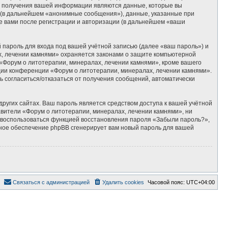
м получения вашей информации являются данные, которые вы
 (в дальнейшем «анонимные сообщения»), данные, указанные при
е вами после регистрации и авторизации (в дальнейшем «ваши
пароль для входа под вашей учётной записью (далее «ваш пароль») и
х, лечении камнями» охраняется законами о защите компьютерной
Форум о литотерапии, минералах, лечении камнями», кроме вашего
ации конференции «Форум о литотерапии, минералах, лечении камнями».
ть согласиться/отказаться от получения сообщений, автоматически
ругих сайтах. Ваш пароль является средством доступа к вашей учётной
тавители «Форум о литотерапии, минералах, лечении камнями», ни
те воспользоваться функцией восстановления пароля «Забыли пароль?»,
ное обеспечение phpBB сгенерирует вам новый пароль для вашей
Связаться с администрацией
Удалить cookies
Часовой пояс:
UTC+04:00