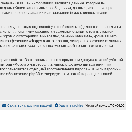
м получения вашей информации являются данные, которые вы
 (в дальнейшем «анонимные сообщения»), данные, указанные при
е вами после регистрации и авторизации (в дальнейшем «ваши
пароль для входа под вашей учётной записью (далее «ваш пароль») и
х, лечении камнями» охраняется законами о защите компьютерной
Форум о литотерапии, минералах, лечении камнями», кроме вашего
ации конференции «Форум о литотерапии, минералах, лечении камнями».
ть согласиться/отказаться от получения сообщений, автоматически
ругих сайтах. Ваш пароль является средством доступа к вашей учётной
тавители «Форум о литотерапии, минералах, лечении камнями», ни
те воспользоваться функцией восстановления пароля «Забыли пароль?»,
ное обеспечение phpBB сгенерирует вам новый пароль для вашей
Связаться с администрацией
Удалить cookies
Часовой пояс:
UTC+04:00