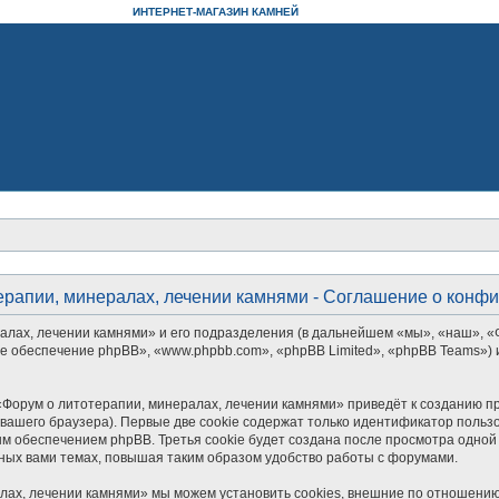
ИНТЕРНЕТ-МАГАЗИН КАМНЕЙ
ерапии, минералах, лечении камнями - Соглашение о конф
алах, лечении камнями» и его подразделения (в дальнейшем «мы», «наш», «
аммное обеспечение phpBB», «www.phpbb.com», «phpBB Limited», «phpBB Teams
Форум о литотерапии, минералах, лечении камнями» приведёт к созданию п
ашего браузера). Первые две cookie содержат только идентификатор пользо
м обеспечением phpBB. Третья cookie будет создана после просмотра одной
ных вами темах, повышая таким образом удобство работы с форумами.
лах, лечении камнями» мы можем установить cookies, внешние по отношению