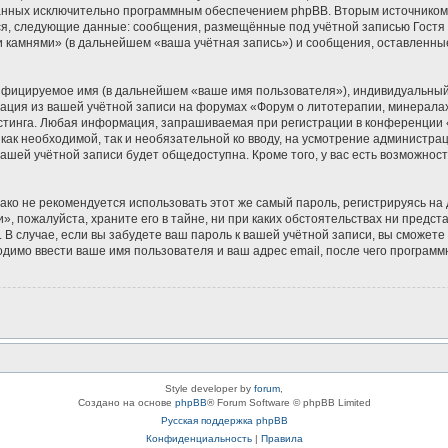
зданных исключительно программным обеспечением phpBB. Вторым источнико
ся, следующие данные: сообщения, размещённые под учётной записью Гостя
и камнями» (в дальнейшем «ваша учётная запись») и сообщения, оставленны
ифицируемое имя (в дальнейшем «ваше имя пользователя»), индивидуальный 
мация из вашей учётной записи на форумах «Форум о литотерапии, минерала
тинга. Любая информация, запрашиваемая при регистрации в конференции «
 как необходимой, так и необязательной ко вводу, на усмотрение администр
вашей учётной записи будет общедоступна. Кроме того, у вас есть возможнос
 не рекомендуется использовать этот же самый пароль, регистрируясь на д
, пожалуйста, храните его в тайне, ни при каких обстоятельствах ни предс
ь. В случае, если вы забудете ваш пароль к вашей учётной записи, вы сможе
имо ввести ваше имя пользователя и ваш адрес email, после чего программ
Style developer by
forum
,
Создано на основе
phpBB
® Forum Software © phpBB Limited
Русская поддержка phpBB
Конфиденциальность
|
Правила