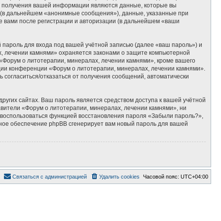
м получения вашей информации являются данные, которые вы
 (в дальнейшем «анонимные сообщения»), данные, указанные при
е вами после регистрации и авторизации (в дальнейшем «ваши
пароль для входа под вашей учётной записью (далее «ваш пароль») и
х, лечении камнями» охраняется законами о защите компьютерной
Форум о литотерапии, минералах, лечении камнями», кроме вашего
ации конференции «Форум о литотерапии, минералах, лечении камнями».
ть согласиться/отказаться от получения сообщений, автоматически
ругих сайтах. Ваш пароль является средством доступа к вашей учётной
тавители «Форум о литотерапии, минералах, лечении камнями», ни
те воспользоваться функцией восстановления пароля «Забыли пароль?»,
ное обеспечение phpBB сгенерирует вам новый пароль для вашей
Связаться с администрацией
Удалить cookies
Часовой пояс:
UTC+04:00