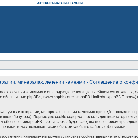
ИНТЕРНЕТ-МАГАЗИН КАМНЕЙ
ерапии, минералах, лечении камнями - Соглашение о конф
алах, лечении камнями» и его подразделения (в дальнейшем «мы», «наш», «
аммное обеспечение phpBB», «www.phpbb.com», «phpBB Limited», «phpBB Teams
Форум о литотерапии, минералах, лечении камнями» приведёт к созданию п
ашего браузера). Первые две cookie содержат только идентификатор пользо
м обеспечением phpBB. Третья cookie будет создана после просмотра одной
ных вами темах, повышая таким образом удобство работы с форумами.
лах, лечении камнями» мы можем установить cookies, внешние по отношению