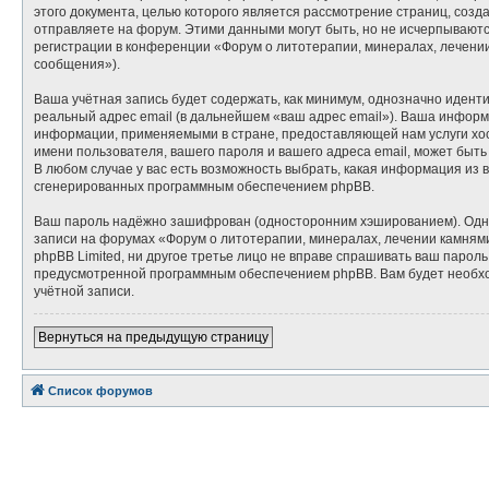
этого документа, целью которого является рассмотрение страниц, со
отправляете на форум. Этими данными могут быть, но не исчерпывают
регистрации в конференции «Форум о литотерапии, минералах, лечени
сообщения»).
Ваша учётная запись будет содержать, как минимум, однозначно идент
реальный адрес email (в дальнейшем «ваш адрес email»). Ваша инфор
информации, применяемыми в стране, предоставляющей нам услуги хос
имени пользователя, вашего пароля и вашего адреса email, может быть
В любом случае у вас есть возможность выбрать, какая информация из 
сгенерированных программным обеспечением phpBB.
Ваш пароль надёжно зашифрован (односторонним хэшированием). Однако
записи на форумах «Форум о литотерапии, минералах, лечении камнями»
phpBB Limited, ни другое третье лицо не вправе спрашивать ваш парол
предусмотренной программным обеспечением phpBB. Вам будет необход
учётной записи.
Вернуться на предыдущую страницу
Список форумов