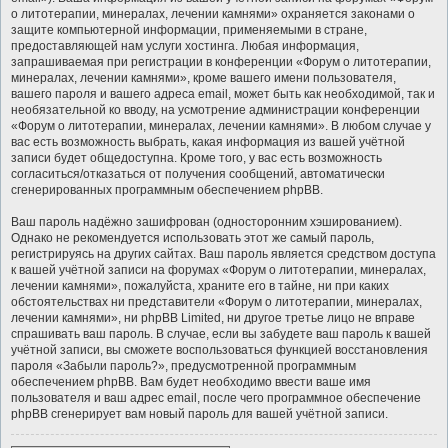
о литотерапии, минералах, лечении камнями» охраняется законами о
защите компьютерной информации, применяемыми в стране,
предоставляющей нам услуги хостинга. Любая информация,
запрашиваемая при регистрации в конференции «Форум о литотерапии,
минералах, лечении камнями», кроме вашего имени пользователя,
вашего пароля и вашего адреса email, может быть как необходимой, так и
необязательной ко вводу, на усмотрение администрации конференции
«Форум о литотерапии, минералах, лечении камнями». В любом случае у
вас есть возможность выбрать, какая информация из вашей учётной
записи будет общедоступна. Кроме того, у вас есть возможность
согласиться/отказаться от получения сообщений, автоматически
сгенерированных программным обеспечением phpBB.
Ваш пароль надёжно зашифрован (односторонним хэшированием).
Однако не рекомендуется использовать этот же самый пароль,
регистрируясь на других сайтах. Ваш пароль является средством доступа
к вашей учётной записи на форумах «Форум о литотерапии, минералах,
лечении камнями», пожалуйста, храните его в тайне, ни при каких
обстоятельствах ни представители «Форум о литотерапии, минералах,
лечении камнями», ни phpBB Limited, ни другое третье лицо не вправе
спрашивать ваш пароль. В случае, если вы забудете ваш пароль к вашей
учётной записи, вы сможете воспользоваться функцией восстановления
пароля «Забыли пароль?», предусмотренной программным
обеспечением phpBB. Вам будет необходимо ввести ваше имя
пользователя и ваш адрес email, после чего программное обеспечение
phpBB сгенерирует вам новый пароль для вашей учётной записи.