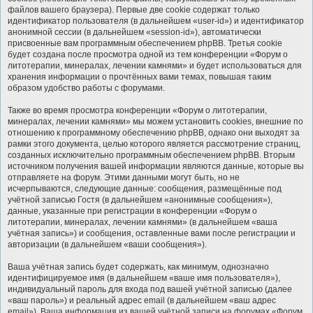
файлов вашего браузера). Первые две cookie содержат только
идентификатор пользователя (в дальнейшем «user-id») и идентификатор
анонимной сессии (в дальнейшем «session-id»), автоматически
присвоенные вам программным обеспечением phpBB. Третья cookie
будет создана после просмотра одной из тем конференции «Форум о
литотерапии, минералах, лечении камнями» и будет использоваться для
хранения информации о прочтённых вами темах, повышая таким
образом удобство работы с форумами.
Также во время просмотра конференции «Форум о литотерапии,
минералах, лечении камнями» мы можем установить cookies, внешние по
отношению к программному обеспечению phpBB, однако они выходят за
рамки этого документа, целью которого является рассмотрение страниц,
созданных исключительно программным обеспечением phpBB. Вторым
источником получения вашей информации являются данные, которые вы
отправляете на форум. Этими данными могут быть, но не
исчерпываются, следующие данные: сообщения, размещённые под
учётной записью Гостя (в дальнейшем «анонимные сообщения»),
данные, указанные при регистрации в конференции «Форум о
литотерапии, минералах, лечении камнями» (в дальнейшем «ваша
учётная запись») и сообщения, оставленные вами после регистрации и
авторизации (в дальнейшем «ваши сообщения»).
Ваша учётная запись будет содержать, как минимум, однозначно
идентифицируемое имя (в дальнейшем «ваше имя пользователя»),
индивидуальный пароль для входа под вашей учётной записью (далее
«ваш пароль») и реальный адрес email (в дальнейшем «ваш адрес
email»). Ваша информация из вашей учётной записи на форумах «Форум