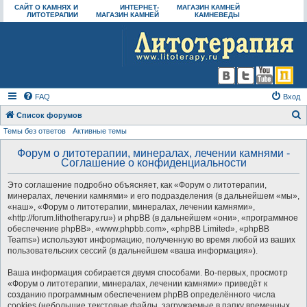
САЙТ О КАМНЯХ И
ИНТЕРНЕТ-
МАГАЗИН КАМНЕЙ
ЛИТОТЕРАПИИ
МАГАЗИН КАМНЕЙ
КАМНЕВЕДЫ
FAQ
Вход
Список форумов
Темы без ответов
Активные темы
о
и
Форум о литотерапии, минералах, лечении камнями -
Соглашение о конфиденциальности
с
к
Это соглашение подробно объясняет, как «Форум о литотерапии,
минералах, лечении камнями» и его подразделения (в дальнейшем «мы»,
«наш», «Форум о литотерапии, минералах, лечении камнями»,
«http://forum.lithotherapy.ru») и phpBB (в дальнейшем «они», «программное
обеспечение phpBB», «www.phpbb.com», «phpBB Limited», «phpBB
Teams») используют информацию, полученную во время любой из ваших
пользовательских сессий (в дальнейшем «ваша информация»).
Ваша информация собирается двумя способами. Во-первых, просмотр
«Форум о литотерапии, минералах, лечении камнями» приведёт к
созданию программным обеспечением phpBB определённого числа
cookies (небольшие текстовые файлы, загружаемые в папку временных