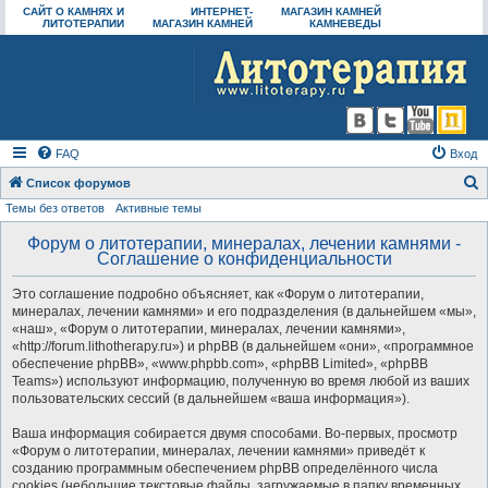
САЙТ О КАМНЯХ И
ИНТЕРНЕТ-
МАГАЗИН КАМНЕЙ
ЛИТОТЕРАПИИ
МАГАЗИН КАМНЕЙ
КАМНЕВЕДЫ
FAQ
Вход
Список форумов
Темы без ответов
Активные темы
о
и
Форум о литотерапии, минералах, лечении камнями -
Соглашение о конфиденциальности
с
к
Это соглашение подробно объясняет, как «Форум о литотерапии,
минералах, лечении камнями» и его подразделения (в дальнейшем «мы»,
«наш», «Форум о литотерапии, минералах, лечении камнями»,
«http://forum.lithotherapy.ru») и phpBB (в дальнейшем «они», «программное
обеспечение phpBB», «www.phpbb.com», «phpBB Limited», «phpBB
Teams») используют информацию, полученную во время любой из ваших
пользовательских сессий (в дальнейшем «ваша информация»).
Ваша информация собирается двумя способами. Во-первых, просмотр
«Форум о литотерапии, минералах, лечении камнями» приведёт к
созданию программным обеспечением phpBB определённого числа
cookies (небольшие текстовые файлы, загружаемые в папку временных