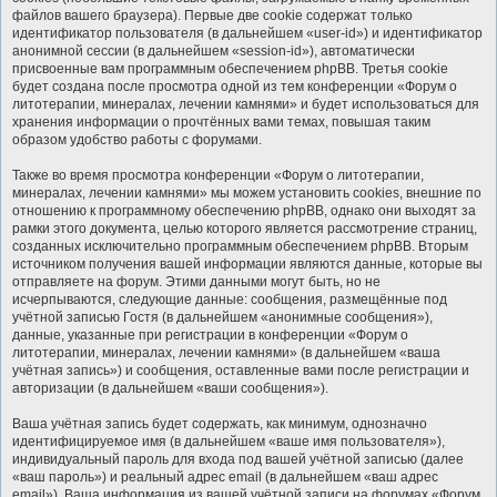
файлов вашего браузера). Первые две cookie содержат только
идентификатор пользователя (в дальнейшем «user-id») и идентификатор
анонимной сессии (в дальнейшем «session-id»), автоматически
присвоенные вам программным обеспечением phpBB. Третья cookie
будет создана после просмотра одной из тем конференции «Форум о
литотерапии, минералах, лечении камнями» и будет использоваться для
хранения информации о прочтённых вами темах, повышая таким
образом удобство работы с форумами.
Также во время просмотра конференции «Форум о литотерапии,
минералах, лечении камнями» мы можем установить cookies, внешние по
отношению к программному обеспечению phpBB, однако они выходят за
рамки этого документа, целью которого является рассмотрение страниц,
созданных исключительно программным обеспечением phpBB. Вторым
источником получения вашей информации являются данные, которые вы
отправляете на форум. Этими данными могут быть, но не
исчерпываются, следующие данные: сообщения, размещённые под
учётной записью Гостя (в дальнейшем «анонимные сообщения»),
данные, указанные при регистрации в конференции «Форум о
литотерапии, минералах, лечении камнями» (в дальнейшем «ваша
учётная запись») и сообщения, оставленные вами после регистрации и
авторизации (в дальнейшем «ваши сообщения»).
Ваша учётная запись будет содержать, как минимум, однозначно
идентифицируемое имя (в дальнейшем «ваше имя пользователя»),
индивидуальный пароль для входа под вашей учётной записью (далее
«ваш пароль») и реальный адрес email (в дальнейшем «ваш адрес
email»). Ваша информация из вашей учётной записи на форумах «Форум