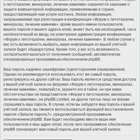
о литотерапии, минералах, лечении камнями» охраняется законами о
защите компьютерной информации, применяемыми в стране,
предоставляющей нам услуги хостинга. Любая информация,
запрашиваемая при регистрации в конференции «Форум о литотерапии,
минералах, лечении камнями», кроме вашего имени пользователя,
вашего пароля и вашего адреса email, может быть как необходимой, так и
необязательной ко вводу, на усмотрение администрации конференции
«Форум о литотерапии, минералах, лечении камнями». В любом случае у
вас есть возможность выбрать, какая информация из вашей учётной
записи будет общедоступна. Кроме того, у вас есть возможность
согласиться/отказаться от получения сообщений, автоматически
сгенерированных программным обеспечением phpBB.
Ваш пароль надёжно зашифрован (односторонним хэшированием).
Однако не рекомендуется использовать этот же самый пароль,
регистрируясь на других сайтах. Ваш пароль является средством доступа
к вашей учётной записи на форумах «Форум о литотерапии, минералах,
лечении камнями», пожалуйста, храните его в тайне, ни при каких
обстоятельствах ни представители «Форум о литотерапии, минералах,
лечении камнями», ни phpBB Limited, ни другое третье лицо не вправе
спрашивать ваш пароль. В случае, если вы забудете ваш пароль к вашей
учётной записи, вы сможете воспользоваться функцией восстановления
пароля «Забыли пароль?», предусмотренной программным
обеспечением phpBB. Вам будет необходимо ввести ваше имя
пользователя и ваш адрес email, после чего программное обеспечение
phpBB сгенерирует вам новый пароль для вашей учётной записи.