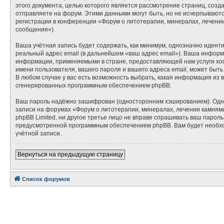
этого документа, целью которого является рассмотрение страниц, со
отправляете на форум. Этими данными могут быть, но не исчерпывают
регистрации в конференции «Форум о литотерапии, минералах, лечени
сообщения»).
Ваша учётная запись будет содержать, как минимум, однозначно идент
реальный адрес email (в дальнейшем «ваш адрес email»). Ваша инфор
информации, применяемыми в стране, предоставляющей нам услуги хос
имени пользователя, вашего пароля и вашего адреса email, может быть
В любом случае у вас есть возможность выбрать, какая информация из 
сгенерированных программным обеспечением phpBB.
Ваш пароль надёжно зашифрован (односторонним хэшированием). Однако
записи на форумах «Форум о литотерапии, минералах, лечении камнями»
phpBB Limited, ни другое третье лицо не вправе спрашивать ваш парол
предусмотренной программным обеспечением phpBB. Вам будет необход
учётной записи.
Вернуться на предыдущую страницу
Список форумов