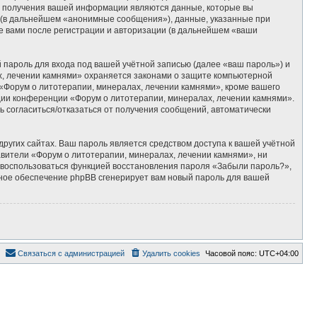
м получения вашей информации являются данные, которые вы
 (в дальнейшем «анонимные сообщения»), данные, указанные при
е вами после регистрации и авторизации (в дальнейшем «ваши
пароль для входа под вашей учётной записью (далее «ваш пароль») и
х, лечении камнями» охраняется законами о защите компьютерной
Форум о литотерапии, минералах, лечении камнями», кроме вашего
ации конференции «Форум о литотерапии, минералах, лечении камнями».
ть согласиться/отказаться от получения сообщений, автоматически
ругих сайтах. Ваш пароль является средством доступа к вашей учётной
тавители «Форум о литотерапии, минералах, лечении камнями», ни
те воспользоваться функцией восстановления пароля «Забыли пароль?»,
ное обеспечение phpBB сгенерирует вам новый пароль для вашей
Связаться с администрацией
Удалить cookies
Часовой пояс:
UTC+04:00