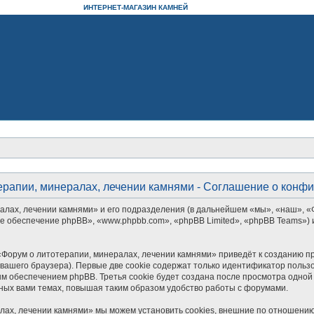
ИНТЕРНЕТ-МАГАЗИН КАМНЕЙ
ерапии, минералах, лечении камнями - Соглашение о конф
алах, лечении камнями» и его подразделения (в дальнейшем «мы», «наш», «
аммное обеспечение phpBB», «www.phpbb.com», «phpBB Limited», «phpBB Teams
Форум о литотерапии, минералах, лечении камнями» приведёт к созданию п
ашего браузера). Первые две cookie содержат только идентификатор пользо
м обеспечением phpBB. Третья cookie будет создана после просмотра одной
ных вами темах, повышая таким образом удобство работы с форумами.
лах, лечении камнями» мы можем установить cookies, внешние по отношению