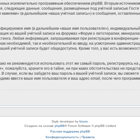
зданных исключительно программным обеспечением phpBB. Вторым источнико
ся, следующие данные: сообщения, размещённые под учётной записью Гостя
и камнями» (в дальнейшем «ваша учётная запись») и сообщения, оставленны
ифицируемое имя (в дальнейшем «ваше имя пользователя»), индивидуальный 
мация из вашей учётной записи на форумах «Форум о литотерапии, минерала
тинга. Любая информация, запрашиваемая при регистрации в конференции «
 как необходимой, так и необязательной ко вводу, на усмотрение администр
вашей учётной записи будет общедоступна. Кроме того, у вас есть возможнос
 не рекомендуется использовать этот же самый пароль, регистрируясь на д
, пожалуйста, храните его в тайне, ни при каких обстоятельствах ни предс
ь. В случае, если вы забудете ваш пароль к вашей учётной записи, вы сможе
имо ввести ваше имя пользователя и ваш адрес email, после чего программ
Style developer by
forum
,
Создано на основе
phpBB
® Forum Software © phpBB Limited
Русская поддержка phpBB
Конфиденциальность
|
Правила