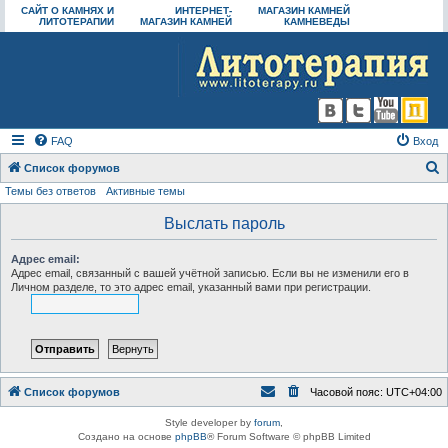
САЙТ О КАМНЯХ И
ИНТЕРНЕТ-
МАГАЗИН КАМНЕЙ
ЛИТОТЕРАПИИ
МАГАЗИН КАМНЕЙ
КАМНЕВЕДЫ
FAQ
Вход
Список форумов
Темы без ответов
Активные темы
о
и
Выслать пароль
с
Адрес email:
к
Адрес email, связанный с вашей учётной записью. Если вы не изменили его в
Личном разделе, то это адрес email, указанный вами при регистрации.
Список форумов
Часовой пояс:
UTC+04:00
Style developer by
forum
,
Создано на основе
phpBB
® Forum Software © phpBB Limited