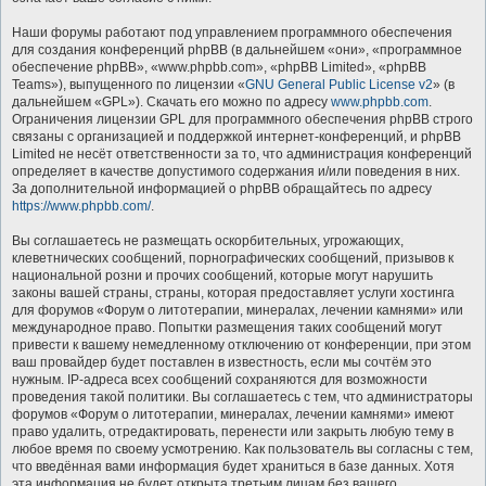
Наши форумы работают под управлением программного обеспечения
для создания конференций phpBB (в дальнейшем «они», «программное
обеспечение phpBB», «www.phpbb.com», «phpBB Limited», «phpBB
Teams»), выпущенного по лицензии «
GNU General Public License v2
» (в
дальнейшем «GPL»). Скачать его можно по адресу
www.phpbb.com
.
Ограничения лицензии GPL для программного обеспечения phpBB строго
связаны с организацией и поддержкой интернет-конференций, и phpBB
Limited не несёт ответственности за то, что администрация конференций
определяет в качестве допустимого содержания и/или поведения в них.
За дополнительной информацией о phpBB обращайтесь по адресу
https://www.phpbb.com/
.
Вы соглашаетесь не размещать оскорбительных, угрожающих,
клеветнических сообщений, порнографических сообщений, призывов к
национальной розни и прочих сообщений, которые могут нарушить
законы вашей страны, страны, которая предоставляет услуги хостинга
для форумов «Форум о литотерапии, минералах, лечении камнями» или
международное право. Попытки размещения таких сообщений могут
привести к вашему немедленному отключению от конференции, при этом
ваш провайдер будет поставлен в известность, если мы сочтём это
нужным. IP-адреса всех сообщений сохраняются для возможности
проведения такой политики. Вы соглашаетесь с тем, что администраторы
форумов «Форум о литотерапии, минералах, лечении камнями» имеют
право удалить, отредактировать, перенести или закрыть любую тему в
любое время по своему усмотрению. Как пользователь вы согласны с тем,
что введённая вами информация будет храниться в базе данных. Хотя
эта информация не будет открыта третьим лицам без вашего