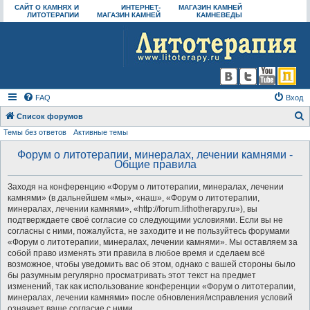
САЙТ О КАМНЯХ И
ИНТЕРНЕТ-
МАГАЗИН КАМНЕЙ
ЛИТОТЕРАПИИ
МАГАЗИН КАМНЕЙ
КАМНЕВЕДЫ
FAQ
Вход
Список форумов
Темы без ответов
Активные темы
о
и
Форум о литотерапии, минералах, лечении камнями -
Общие правила
с
к
Заходя на конференцию «Форум о литотерапии, минералах, лечении
камнями» (в дальнейшем «мы», «наш», «Форум о литотерапии,
минералах, лечении камнями», «http://forum.lithotherapy.ru»), вы
подтверждаете своё согласие со следующими условиями. Если вы не
согласны с ними, пожалуйста, не заходите и не пользуйтесь форумами
«Форум о литотерапии, минералах, лечении камнями». Мы оставляем за
собой право изменять эти правила в любое время и сделаем всё
возможное, чтобы уведомить вас об этом, однако с вашей стороны было
бы разумным регулярно просматривать этот текст на предмет
изменений, так как использование конференции «Форум о литотерапии,
минералах, лечении камнями» после обновления/исправления условий
означает ваше согласие с ними.