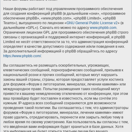
Наши форумы работают под управлением программного обеспечения
для создания конференций phpBB (в дальнейшем «они», «программное
обеспечение phpBB», «www.phpbb.com», «phpBB Limited», «phpBB
Teams»), выпущенного по лицензии «
GNU General Public License v2
» (в
дальнейшем «GPL»). Скачать его можно по адресу
www.phpbb.com
.
Ограничения лицензии GPL для программного обеспечения phpBB строго
связаны с организацией и поддержкой интернет-конференций, и phpBB
Limited не несёт ответственности за то, что администрация конференций
определяет в качестве допустимого содержания и/или поведения в них.
За дополнительной информацией о phpBB обращайтесь по адресу
https://www.phpbb.com/
.
Вы соглашаетесь не размещать оскорбительных, угрожающих,
клеветнических сообщений, порнографических сообщений, призывов к
национальной розни и прочих сообщений, которые могут нарушить
законы вашей страны, страны, которая предоставляет услуги хостинга
для форумов «Форум о литотерапии, минералах, лечении камнями» или
международное право. Попытки размещения таких сообщений могут
привести к вашему немедленному отключению от конференции, при этом
ваш провайдер будет поставлен в известность, если мы сочтём это
нужным. IP-адреса всех сообщений сохраняются для возможности
проведения такой политики. Вы соглашаетесь с тем, что администраторы
форумов «Форум о литотерапии, минералах, лечении камнями» имеют
право удалить, отредактировать, перенести или закрыть любую тему в
любое время по своему усмотрению. Как пользователь вы согласны с тем,
что введённая вами информация будет храниться в базе данных. Хотя
эта информация не будет открыта третьим лицам без вашего