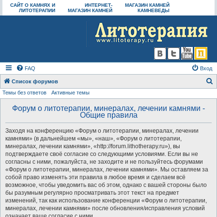
САЙТ О КАМНЯХ И
ИНТЕРНЕТ-
МАГАЗИН КАМНЕЙ
ЛИТОТЕРАПИИ
МАГАЗИН КАМНЕЙ
КАМНЕВЕДЫ
FAQ
Вход
Список форумов
Темы без ответов
Активные темы
о
и
Форум о литотерапии, минералах, лечении камнями -
Общие правила
с
к
Заходя на конференцию «Форум о литотерапии, минералах, лечении
камнями» (в дальнейшем «мы», «наш», «Форум о литотерапии,
минералах, лечении камнями», «http://forum.lithotherapy.ru»), вы
подтверждаете своё согласие со следующими условиями. Если вы не
согласны с ними, пожалуйста, не заходите и не пользуйтесь форумами
«Форум о литотерапии, минералах, лечении камнями». Мы оставляем за
собой право изменять эти правила в любое время и сделаем всё
возможное, чтобы уведомить вас об этом, однако с вашей стороны было
бы разумным регулярно просматривать этот текст на предмет
изменений, так как использование конференции «Форум о литотерапии,
минералах, лечении камнями» после обновления/исправления условий
означает ваше согласие с ними.