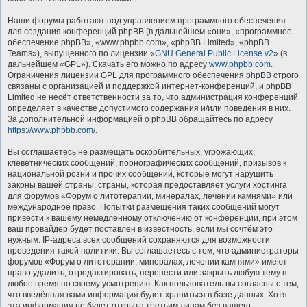
Наши форумы работают под управлением программного обеспечения
для создания конференций phpBB (в дальнейшем «они», «программное
обеспечение phpBB», «www.phpbb.com», «phpBB Limited», «phpBB
Teams»), выпущенного по лицензии «
GNU General Public License v2
» (в
дальнейшем «GPL»). Скачать его можно по адресу
www.phpbb.com
.
Ограничения лицензии GPL для программного обеспечения phpBB строго
связаны с организацией и поддержкой интернет-конференций, и phpBB
Limited не несёт ответственности за то, что администрация конференций
определяет в качестве допустимого содержания и/или поведения в них.
За дополнительной информацией о phpBB обращайтесь по адресу
https://www.phpbb.com/
.
Вы соглашаетесь не размещать оскорбительных, угрожающих,
клеветнических сообщений, порнографических сообщений, призывов к
национальной розни и прочих сообщений, которые могут нарушить
законы вашей страны, страны, которая предоставляет услуги хостинга
для форумов «Форум о литотерапии, минералах, лечении камнями» или
международное право. Попытки размещения таких сообщений могут
привести к вашему немедленному отключению от конференции, при этом
ваш провайдер будет поставлен в известность, если мы сочтём это
нужным. IP-адреса всех сообщений сохраняются для возможности
проведения такой политики. Вы соглашаетесь с тем, что администраторы
форумов «Форум о литотерапии, минералах, лечении камнями» имеют
право удалить, отредактировать, перенести или закрыть любую тему в
любое время по своему усмотрению. Как пользователь вы согласны с тем,
что введённая вами информация будет храниться в базе данных. Хотя
эта информация не будет открыта третьим лицам без вашего