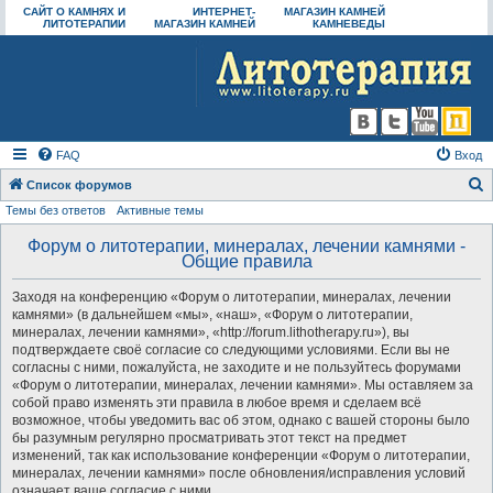
САЙТ О КАМНЯХ И
ИНТЕРНЕТ-
МАГАЗИН КАМНЕЙ
ЛИТОТЕРАПИИ
МАГАЗИН КАМНЕЙ
КАМНЕВЕДЫ
FAQ
Вход
Список форумов
Темы без ответов
Активные темы
о
и
Форум о литотерапии, минералах, лечении камнями -
Общие правила
с
к
Заходя на конференцию «Форум о литотерапии, минералах, лечении
камнями» (в дальнейшем «мы», «наш», «Форум о литотерапии,
минералах, лечении камнями», «http://forum.lithotherapy.ru»), вы
подтверждаете своё согласие со следующими условиями. Если вы не
согласны с ними, пожалуйста, не заходите и не пользуйтесь форумами
«Форум о литотерапии, минералах, лечении камнями». Мы оставляем за
собой право изменять эти правила в любое время и сделаем всё
возможное, чтобы уведомить вас об этом, однако с вашей стороны было
бы разумным регулярно просматривать этот текст на предмет
изменений, так как использование конференции «Форум о литотерапии,
минералах, лечении камнями» после обновления/исправления условий
означает ваше согласие с ними.