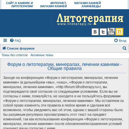
САЙТ О КАМНЯХ И
ИНТЕРНЕТ-
МАГАЗИН КАМНЕЙ
ЛИТОТЕРАПИИ
МАГАЗИН КАМНЕЙ
КАМНЕВЕДЫ
FAQ
Вход
Список форумов
Темы без ответов
Активные темы
о
и
Форум о литотерапии, минералах, лечении камнями -
Общие правила
с
к
Заходя на конференцию «Форум о литотерапии, минералах, лечении
камнями» (в дальнейшем «мы», «наш», «Форум о литотерапии,
минералах, лечении камнями», «http://forum.lithotherapy.ru»), вы
подтверждаете своё согласие со следующими условиями. Если вы не
согласны с ними, пожалуйста, не заходите и не пользуйтесь форумами
«Форум о литотерапии, минералах, лечении камнями». Мы оставляем за
собой право изменять эти правила в любое время и сделаем всё
возможное, чтобы уведомить вас об этом, однако с вашей стороны было
бы разумным регулярно просматривать этот текст на предмет
изменений, так как использование конференции «Форум о литотерапии,
минералах, лечении камнями» после обновления/исправления условий
означает ваше согласие с ними.