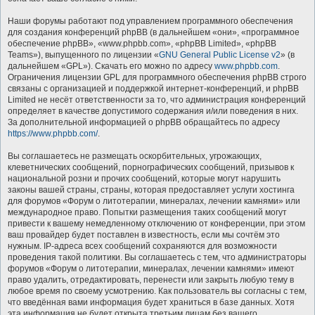
Наши форумы работают под управлением программного обеспечения
для создания конференций phpBB (в дальнейшем «они», «программное
обеспечение phpBB», «www.phpbb.com», «phpBB Limited», «phpBB
Teams»), выпущенного по лицензии «
GNU General Public License v2
» (в
дальнейшем «GPL»). Скачать его можно по адресу
www.phpbb.com
.
Ограничения лицензии GPL для программного обеспечения phpBB строго
связаны с организацией и поддержкой интернет-конференций, и phpBB
Limited не несёт ответственности за то, что администрация конференций
определяет в качестве допустимого содержания и/или поведения в них.
За дополнительной информацией о phpBB обращайтесь по адресу
https://www.phpbb.com/
.
Вы соглашаетесь не размещать оскорбительных, угрожающих,
клеветнических сообщений, порнографических сообщений, призывов к
национальной розни и прочих сообщений, которые могут нарушить
законы вашей страны, страны, которая предоставляет услуги хостинга
для форумов «Форум о литотерапии, минералах, лечении камнями» или
международное право. Попытки размещения таких сообщений могут
привести к вашему немедленному отключению от конференции, при этом
ваш провайдер будет поставлен в известность, если мы сочтём это
нужным. IP-адреса всех сообщений сохраняются для возможности
проведения такой политики. Вы соглашаетесь с тем, что администраторы
форумов «Форум о литотерапии, минералах, лечении камнями» имеют
право удалить, отредактировать, перенести или закрыть любую тему в
любое время по своему усмотрению. Как пользователь вы согласны с тем,
что введённая вами информация будет храниться в базе данных. Хотя
эта информация не будет открыта третьим лицам без вашего