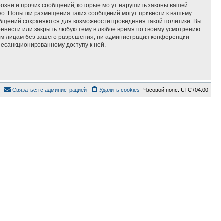
озни и прочих сообщений, которые могут нарушить законы вашей
во. Попытки размещения таких сообщений могут привести к вашему
ообщений сохраняются для возможности проведения такой политики. Вы
ренести или закрыть любую тему в любое время по своему усмотрению.
тьим лицам без вашего разрешения, ни администрация конференции
несанкционированному доступу к ней.
Связаться с администрацией
Удалить cookies
Часовой пояс:
UTC+04:00