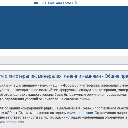
ИНТЕРНЕТ-МАГАЗИН КАМНЕЙ
м о литотерапии, минералах, лечении камнями - Общие пр
ми» (в дальнейшем «мы», «наш», «Форум о литотерапии, минералах, лечении к
уйста, не заходите и не пользуйтесь форумами «Форум о литотерапии, минер
об этом, однако с вашей стороны было бы разумным регулярно просматривать
/исправления условий означает ваше согласие с ними.
я создания конференций phpBB (в дальнейшем «они», «программное обеспеч
ем «GPL»). Скачать его можно по адресу
www.phpbb.com
. Ограничения лицен
несёт ответственности за то, что администрация конференций определяет в 
/www.phpbb.com/
.