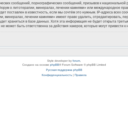
ческих сообщений, порнографических сообщений, призывов к национальной р
«Форум о литотерапии, минералах, лечении камнями» или международное пра
ет поставлен в известность, если мы сочтём это нужным. IP-адреса всех с
и, минералах, лечении камнями» имеют право удалить, отредактировать, пе
будет храниться в базе данных. Хотя эта информация не будет открыта тре
не может быть ответственна за действия хакеров, которые могут привести к 
Style developer by
forum
,
Создано на основе
phpBB
® Forum Software © phpBB Limited
Русская поддержка phpBB
Конфиденциальность
|
Правила