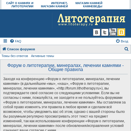
САЙТ О КАМНЯХ И
ИНТЕРНЕТ-
МАГАЗИН КАМНЕЙ
ЛИТОТЕРАПИИ
МАГАЗИН КАМНЕЙ
КАМНЕВЕДЫ
FAQ
Вход
Список форумов
Темы без ответов
Активные темы
о
и
Форум о литотерапии, минералах, лечении камнями -
Общие правила
с
к
Заходя на конференцию «Форум о литотерапии, минералах, лечении
камнями» (в дальнейшем «мы», «наш», «Форум о литотерапии,
минералах, лечении камнями», «http://forum.lithotherapy.ru»), вы
подтверждаете своё согласие со следующими условиями. Если вы не
согласны с ними, пожалуйста, не заходите и не пользуйтесь форумами
«Форум о литотерапии, минералах, лечении камнями». Мы оставляем за
собой право изменять эти правила в любое время и сделаем всё
возможное, чтобы уведомить вас об этом, однако с вашей стороны было
бы разумным регулярно просматривать этот текст на предмет
изменений, так как использование конференции «Форум о литотерапии,
минералах, лечении камнями» после обновления/исправления условий
означает ваше согласие с ними.