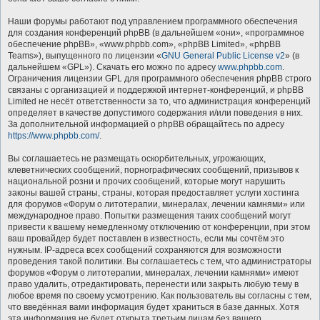
Наши форумы работают под управлением программного обеспечения
для создания конференций phpBB (в дальнейшем «они», «программное
обеспечение phpBB», «www.phpbb.com», «phpBB Limited», «phpBB
Teams»), выпущенного по лицензии «
GNU General Public License v2
» (в
дальнейшем «GPL»). Скачать его можно по адресу
www.phpbb.com
.
Ограничения лицензии GPL для программного обеспечения phpBB строго
связаны с организацией и поддержкой интернет-конференций, и phpBB
Limited не несёт ответственности за то, что администрация конференций
определяет в качестве допустимого содержания и/или поведения в них.
За дополнительной информацией о phpBB обращайтесь по адресу
https://www.phpbb.com/
.
Вы соглашаетесь не размещать оскорбительных, угрожающих,
клеветнических сообщений, порнографических сообщений, призывов к
национальной розни и прочих сообщений, которые могут нарушить
законы вашей страны, страны, которая предоставляет услуги хостинга
для форумов «Форум о литотерапии, минералах, лечении камнями» или
международное право. Попытки размещения таких сообщений могут
привести к вашему немедленному отключению от конференции, при этом
ваш провайдер будет поставлен в известность, если мы сочтём это
нужным. IP-адреса всех сообщений сохраняются для возможности
проведения такой политики. Вы соглашаетесь с тем, что администраторы
форумов «Форум о литотерапии, минералах, лечении камнями» имеют
право удалить, отредактировать, перенести или закрыть любую тему в
любое время по своему усмотрению. Как пользователь вы согласны с тем,
что введённая вами информация будет храниться в базе данных. Хотя
эта информация не будет открыта третьим лицам без вашего