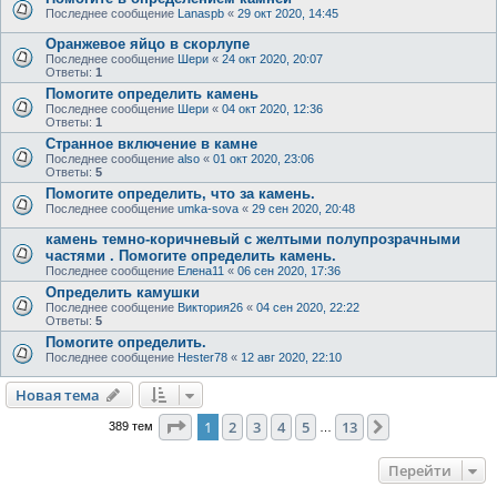
Последнее сообщение
Lanaspb
«
29 окт 2020, 14:45
Оранжевое яйцо в скорлупе
Последнее сообщение
Шери
«
24 окт 2020, 20:07
Ответы:
1
Помогите определить камень
Последнее сообщение
Шери
«
04 окт 2020, 12:36
Ответы:
1
Странное включение в камне
Последнее сообщение
also
«
01 окт 2020, 23:06
Ответы:
5
Помогите определить, что за камень.
Последнее сообщение
umka-sova
«
29 сен 2020, 20:48
камень темно-коричневый с желтыми полупрозрачными
частями . Помогите определить камень.
Последнее сообщение
Елена11
«
06 сен 2020, 17:36
Определить камушки
Последнее сообщение
Виктория26
«
04 сен 2020, 22:22
Ответы:
5
Помогите определить.
Последнее сообщение
Hester78
«
12 авг 2020, 22:10
Новая тема
Страница
1
из
13
1
2
3
4
5
13
След.
389 тем
…
Перейти