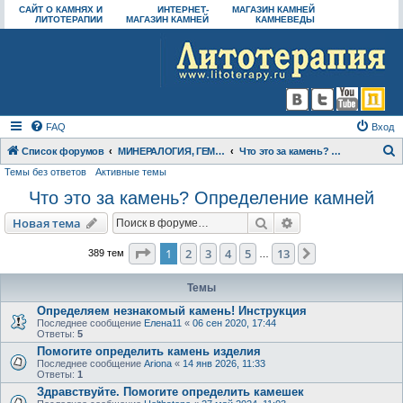
САЙТ О КАМНЯХ И
ИНТЕРНЕТ-
МАГАЗИН КАМНЕЙ
ЛИТОТЕРАПИИ
МАГАЗИН КАМНЕЙ
КАМНЕВЕДЫ
FAQ
Вход
Список форумов
МИНЕРАЛОГИЯ, ГЕММОЛОГИЯ
Что это за камень? Определение камней
Темы без ответов
Активные темы
о
Что это за камень? Определение камней
и
с
Поиск
Расширенный пои
Новая тема
к
Страница
1
из
13
1
2
3
4
5
13
След.
389 тем
…
Темы
Определяем незнакомый камень! Инструкция
Последнее сообщение
Елена11
«
06 сен 2020, 17:44
Ответы:
5
Помогите определить камень изделия
Последнее сообщение
Ariona
«
14 янв 2026, 11:33
Ответы:
1
Здравствуйте. Помогите определить камешек